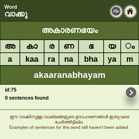
Word
വാക്കു
അകാരണഭയം
അ
കാ
ര
ണ
ഭ
യ
ം
a
kaa
ra
na
bha
ya
m
akaaranabhayam
id:75
0 sentences found
ഈ വാക്കിനുള്ള വാക്യങ്ങളുടെ ഉദാഹരണങ്ങൾ ഇതുവരെ
ചേർത്തിട്ടില്ല.
Examples of sentences for this word still haven't been added.