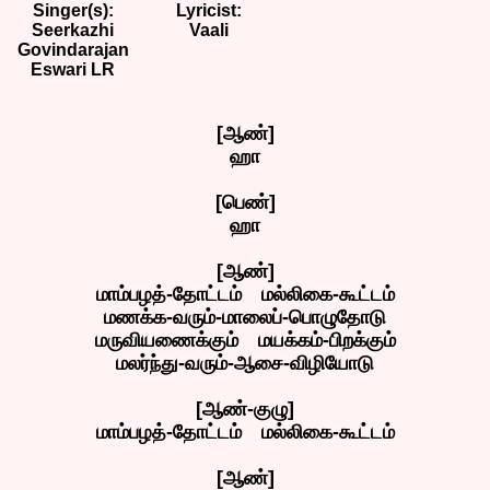
Singer(s):
Lyricist:
Seerkazhi
Vaali
Govindarajan
Eswari LR
[ஆண்]
ஹா
[பெண்]
ஹா
[ஆண்]
மாம்பழத்-தோட்டம் மல்லிகை-கூட்டம்
மணக்க-வரும்-மாலைப்-பொழுதோடு
மருவியணைக்கும் மயக்கம்-பிறக்கும்
மலர்ந்து-வரும்-ஆசை-விழியோடு
[ஆண்-குழு]
மாம்பழத்-தோட்டம் மல்லிகை-கூட்டம்
[ஆண்]