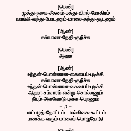
[பெண்]
முத்து-நகை-சீதனம்-பத்து-விரல்-மோதிரம்
வாங்கி-வந்து-போடணும்-மாலை-தந்து-சூடணும்
[ஆண்]
கல்யாண-தேதி-குறிச்சு
[பெண்]
ஆஹா
[ஆண்]
உந்தன்-பொன்னான-கையைப்-புடிச்சி
கல்யாண-தேதி-குறிச்சு
உந்தன்-பொன்னான-கையைப்-புடிச்சி
ஆஹா-சம்சாரம்-என்று-சொல்லணும்
நீயும்-அளவோடு-புள்ள-பெறணும்
_
_
♫
மாம்பழத்-தோட்டம் மல்லிகை-கூட்டம்
மணக்க-வரும்-மாலைப்-பொழுதோடு