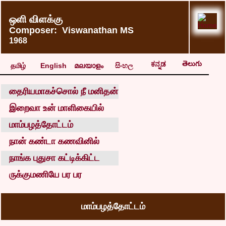
ஒளி விளக்கு
Composer: Viswanathan MS
1968
తెలుగు
ಕನ್ನಡ
தமிழ்
English
മലയാളം
සිංහල
தைரியமாகச்சொல் நீ மனிதன்
இறைவா உன் மாளிகையில்
மாம்பழத்தோட்டம்
நான் கண்டா கணவினில்
நாங்க புதுசா கட்டிக்கிட்ட
ருக்குமணியே பர பர
மாம்பழத்தோட்டம்