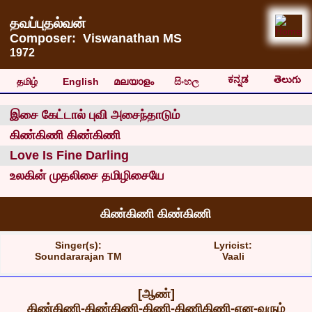
தவப்புதல்வன்
Composer: Viswanathan MS
1972
ಕನ್ನಡ
తెలుగు
தமிழ்
English
മലയാളം
සිංහල
இசை கேட்டால் புவி அசைந்தாடும்
கிண்கிணி கிண்கிணி
Love Is Fine Darling
உலகின் முதலிசை தமிழிசையே
கிண்கிணி கிண்கிணி
Singer(s):
Lyricist:
Soundararajan TM
Vaali
[ஆண்]
கிண்கிணி-கிண்கிணி-கிணி-கிணிகிணி-என-வரும்