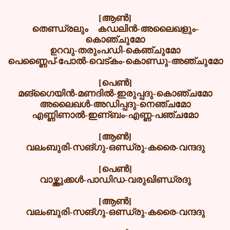
[ആൺ]
തെണ്ഡ്രലും കഡലിൻ-അലൈഖളും-
കൊഞ്ചുമോ
ഉറവു-തരുംപഡി-കെഞ്ചുമോ
പെണ്ണൈപ്-പോൽ-വെട്കം-കൊണ്ഡു-അഞ്ചുമോ
[പെൺ]
മങ്ഗൈയിൻ-മണദിൽ-ഇരുപ്പദു-കൊഞ്ചമോ
അലൈഖൾ-അഡിപ്പദു-നെഞ്ചമോ
എണ്ണിണാൽ-ഇണ്ബം-എണ്ണ-പഞ്ചമോ
[ആൺ]
വലംബുരി-സങ്ഗു-ഒണ്ഡ്രു-കരൈ-വന്ദദു
[പെൺ]
വാഴ്ത്തുക്കൾ-പാഡിഡ-വരുഖിണ്ഡ്രദു
[ആൺ]
വലംബുരി-സങ്ഗു-ഒണ്ഡ്രു-കരൈ-വന്ദദു