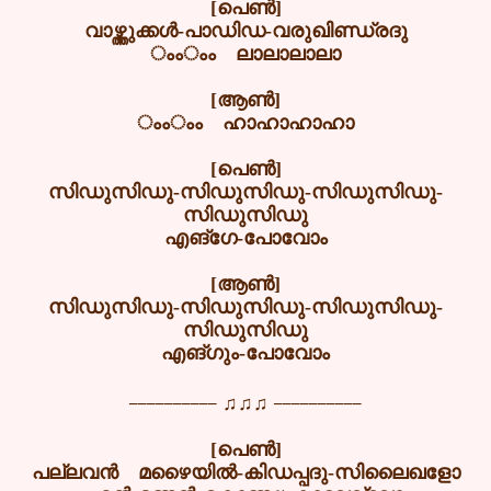
[പെൺ]
വാഴ്ത്തുക്കൾ-പാഡിഡ-വരുഖിണ്ഡ്രദു
ംംംം ലാലാലാലാ
[ആൺ]
ംംംം ഹാഹാഹാഹാ
[പെൺ]
സിഡുസിഡു-സിഡുസിഡു-സിഡുസിഡു-
സിഡുസിഡു
എങ്ഗേ-പോവോം
[ആൺ]
സിഡുസിഡു-സിഡുസിഡു-സിഡുസിഡു-
സിഡുസിഡു
എങ്ഗും-പോവോം
__________
__________
♫♫♫
[പെൺ]
പല്ലവൻ മഴൈയിൽ-കിഡപ്പദു-സിലൈഖളോ