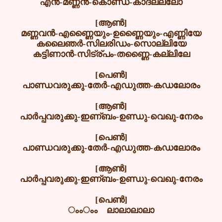
എൻ-മണ്ണൻ-കൊണ്ഡ-കാദലല്ലോ
[ആൺ]
മണ്ണവൻ-എണ്ണൈയും-ഉണ്ണൈയും-എണ്ണിയേ
കലൈഞർ-സിലരിഡം-സൊല്ലിയേ
കട്ടിണാൻ-സിട്ര്പം-തണ്ണൈ-കല്ലിലേ
[പെൺ]
പാണ്ഡവരുക്കു-തേർ-എഡുത്ത-കഡലോരം
[ആൺ]
പാർപ്പവരുക്കു-ഇണ്ബം-ഉണ്ഡു-വെഖു-നേരം
[പെൺ]
പാണ്ഡവരുക്കു-തേർ-എഡുത്ത-കഡലോരം
[ആൺ]
പാർപ്പവരുക്കു-ഇണ്ബം-ഉണ്ഡു-വെഖു-നേരം
[പെൺ]
ംംംം ലാലാലാലാ