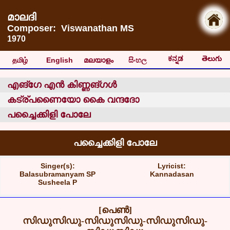
മാലദി
Composer: Viswanathan MS
1970
ಕನ್ನಡ
తెలుగు
தமிழ்
English
മലയാളം
සිංහල
എങ്ഗേ എൻ കിണ്ണങ്ഗൾ
കട്ര്പണൈയോ കൈ വന്ദദോ
പച്ചൈക്കിളി പോലേ
പച്ചൈക്കിളി പോലേ
Singer(s):
Lyricist:
Balasubramanyam SP
Kannadasan
Susheela P
[പെൺ]
സിഡുസിഡു-സിഡുസിഡു-സിഡുസിഡു-