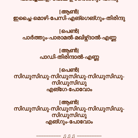
[ആൺ]
ഇച്ചൈ-മൊഴി-പേസി-എങ്ഗെങ്ഗും-തിരിന്ദു
[പെൺ]
പാർത്തും-പാരാമൽ-മഖിഴ്ന്ദാൽ-എണ്ണ
[ആൺ]
പാഡി-തിരിന്ദാൽ-എണ്ണ
[പെൺ]
സിഡുസിഡു-സിഡുസിഡു-സിഡുസിഡു-
സിഡുസിഡു
എങ്ഗേ-പോവോം
[ആൺ]
സിഡുസിഡു-സിഡുസിഡു-സിഡുസിഡു-
സിഡുസിഡു
എങ്ഗും-പോവോം
__________
__________
♫♫♫