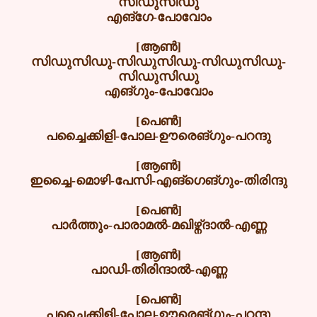
സിഡുസിഡു
എങ്ഗേ-പോവോം
[ആൺ]
സിഡുസിഡു-സിഡുസിഡു-സിഡുസിഡു-
സിഡുസിഡു
എങ്ഗും-പോവോം
[പെൺ]
പച്ചൈക്കിളി-പോല-ഊരെങ്ഗും-പറന്ദു
[ആൺ]
ഇച്ചൈ-മൊഴി-പേസി-എങ്ഗെങ്ഗും-തിരിന്ദു
[പെൺ]
പാർത്തും-പാരാമൽ-മഖിഴ്ന്ദാൽ-എണ്ണ
[ആൺ]
പാഡി-തിരിന്ദാൽ-എണ്ണ
[പെൺ]
പച്ചൈക്കിളി-പോല-ഊരെങ്ഗും-പറന്ദു