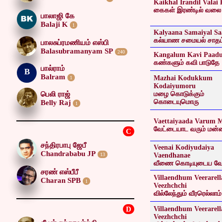
Kaikhal Irandil Valai
கைகள் இரண்டில் வலை 
பாலாஜி கே
Balaji K
1
Kalyaana Samaiyal S
கல்யாண சமையல் சாதம
பாலசுப்ரமணியம் எஸ்பி
Balasubramanyam SP
240
Kangalum Kavi Paad
கண்களும் கவி பாடுதே
பால்ராம்
B
Balram
Mazhai Kodukkum
1
Kodaiyumoru
பெலி ராஜ்
மழை கொடுக்கும்
கொடையுமொரு
Belly Raj
1
Vaettaiyaada Varum 
வேட்டையாட வரும் மன
C
சந்திரபாபு ஜேபீ
Veenai Kodiyudaiya
Chandrababu JP
13
Vaendhanae
வீணை கொடியுடைய வே
சரண் எஸ்பீபீ
Villaendhum Veerarel
Charan SPB
1
Veezhchchi
வில்லேந்தும் வீரரெல்லாம் 
D
Villaendhum Veerarel
Veezhchchi