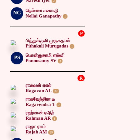
Naresh Iyer
2
நெல்லை கணபதி
NG
Nellai Ganapathy
1
P
பித்துக்குளி முருகதாஸ்
Pithukuli Murugadas
1
பொன்னுசாமி எஸ்வீ
PS
Ponnusamy SV
3
R
ராகவன் ஏஎல்
Ragavan AL
32
ராகவேந்திரா டீ
Ragavendra T
2
ரஹ்மான் ஏஆர்
Rahman AR
1
ராஜா ஏஎம்
Rajah AM
29