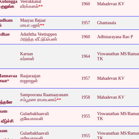
 Kulungga
Veerakkanal
1960
Mahadevan KV
குலுங்க
வீரக்கனல்
**
aadham
Maayaa Bajaar
1957
Ghantasala
்
மாயா பஜார்
**
udhae
Aduththa Veettuppen
1960
Adhinarayana Rao P
அடுத்த வீட்டுப்பெண்
Karnan
Viswanathan MS/Rama
1964
கர்ணன்
TK
Mannavaa
Raajaraajan
1957
Mahadevan KV
்னவா
*
ராஜராஜன்
Sampoorana Raamaayanam
1958
Mahadevan KV
சம்பூரண ராமாயணம்
**
ந்தனே
laam
Gulaebakhaavali
Viswanathan MS/Rama
1955
குலேபகாவலி
TK
வீழ்ச்சி
laam
Gulaebakhaavali
Viswanathan MS/Rama
1955
குலேபகாவலி
TK