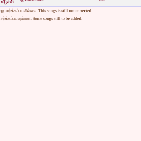
வீழ்ச்சி
 பார்க்கப்படவில்லை. This songs is still not corrected.
ேர்க்கப்படவுள்ளன. Some songs still to be added.