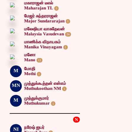
மகாராஜன் டீஎல்
Maharajan TL
3
மேஜர் சுந்தரராஜன்
Major Sundararajan
1
மலேஷியா வாசுதேவன்
Malaysia Vasudevan
24
மாணிக்க விநாயகம்
Manika Vinayagam
1
மனோ
Mano
13
மோதி
M
Mothi
1
முத்துக்கூத்தன் என்எம்
MN
Muthukoothan NM
1
முத்துக்குமார்
M
Muthukumar
1
N
நரேஷ் ஐயர்
NI