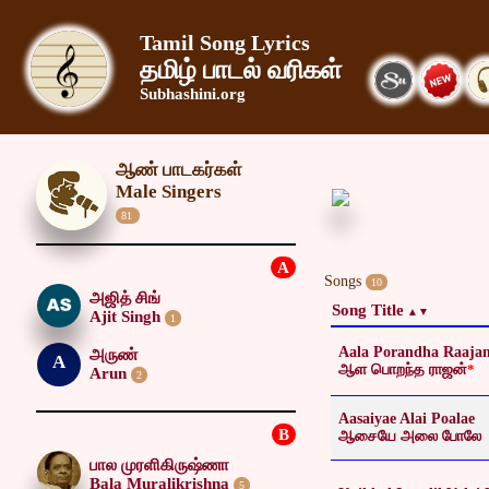
Tamil Song Lyrics
தமிழ் பாடல் வரிகள்
Subhashini.org
ஆண் பாடகர்கள்
Male Singers
81
A
Songs
10
அஜித் சிங்
Song Title
Ajit Singh
1
Aala Porandha Raaja
அருண்
A
ஆள பொறந்த ராஜன்
*
Arun
2
Aasaiyae Alai Poalae
B
ஆசையே அலை போலே
பால முரளிகிருஷ்ணா
Bala Muralikrishna
5