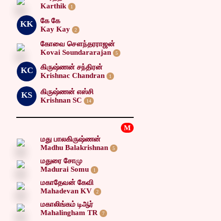
Karthik
1
கே கே
KK
Kay Kay
2
கோவை சௌந்தரராஜன்
Kovai Soundararajan
5
கிருஷ்ணன் சந்திரன்
KC
Krishnac Chandran
1
கிருஷ்ணன் எஸ்சி
KS
Krishnan SC
14
M
மது பாலகிருஷ்ணன்
Madhu Balakrishnan
5
மதுரை சோமு
Madurai Somu
1
மகாதேவன் கேவி
Mahadevan KV
2
மகாலிங்கம் டிஆர்
Mahalingham TR
7