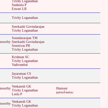
Trichy Loganathan
Susheela P
Eswari LR
Trichy Loganathan
Seerkazhi Govindarajan
Trichy Loganathan
Soundararajan TM
moorthy
Seerkazhi Govindarajan
Sreenivas PB
Trichy Loganathan
Krishnan SC
Trichy Loganathan
Vadivambal
Jayaraman CS
Trichy Loganathan
Venkatesh GK
moorthy
Humour
Trichy Loganathan
நகைச்சுவை
Leela P
Venkatesh GK
moorthy
Trichy Loganathan