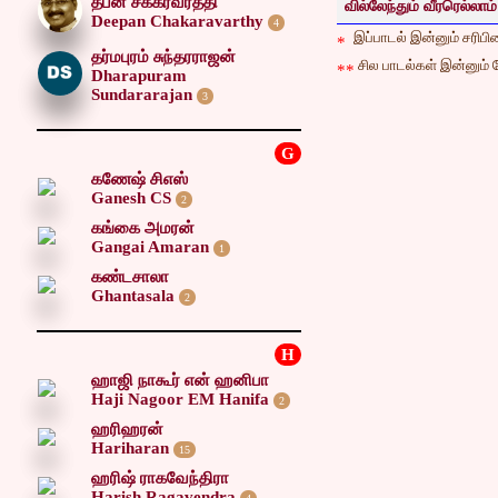
தீபன் சக்கரவர்த்தி
வில்லேந்தும் வீரரெல்லாம் 
Deepan Chakaravarthy
4
இப்பாடல் இன்னும் சரிபிழை
*
தர்மபுரம் சுந்தரராஜன்
சில பாடல்கள் இன்னும் ச
**
Dharapuram
Sundararajan
3
G
கணேஷ் சிஎஸ்
Ganesh CS
2
கங்கை அமரன்
Gangai Amaran
1
கண்டசாலா
Ghantasala
2
H
ஹாஜி நாகூர் என் ஹனிபா
Haji Nagoor EM Hanifa
2
ஹரிஹரன்
Hariharan
15
ஹரிஷ் ராகவேந்திரா
Harish Ragavendra