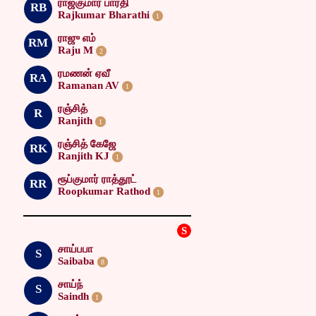
ராஜ்குமார் பாரதி
RB
Rajkumar Bharathi
1
ராஜு எம்
RM
Raju M
2
ரமணன் ஏவீ
RA
Ramanan AV
1
ரஞ்சித்
R
Ranjith
1
ரஞ்சித் கேஜே
RK
Ranjith KJ
1
ரூப்குமார் ராத்தூட்
RR
Roopkumar Rathod
1
S
சாய்பபா
S
Saibaba
8
சாய்ந்
S
Saindh
1