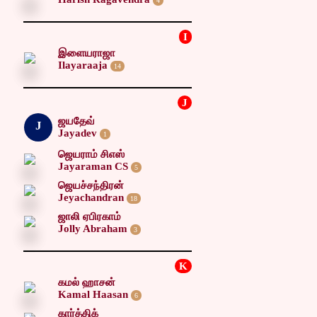
4
I
இளையராஜா
Ilayaraaja
14
J
ஜயதேவ்
J
Jayadev
1
ஜெயராம் சிஎஸ்
Jayaraman CS
5
ஜெயச்சந்திரன்
Jeyachandran
18
ஜாலி ஏபிரகாம்
Jolly Abraham
3
K
கமல் ஹாசன்
Kamal Haasan
6
கார்த்திக்