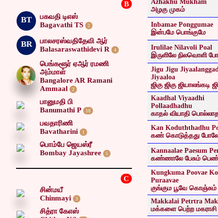
Azhakhu Mukham
B
அழகு முகம்
பகவதி டிஎஸ்
BT
Bagavathi TS
Inbamae Ponggumae
2
இன்பமே பொங்குமே
பாலசரஸ்வதிதேவி ஆர்
BR
Irulilae Nilavoli Poal
Balasaraswathidevi R
4
இருளிலே நிலவொளி போ
பெங்களூர் ஏஆர் ரமணி
Jigu Jigu Jiyaalanggad
அம்மாள்
Jiyaaloa
Bangalore AR Ramani
ஜிகு ஜிகு ஜியாலங்கடி 
Ammaal
2
Kaadhal Viyaadhi
பானுமதி பி
Pollaadhadhu
Banumathi P
18
காதல் வியாதி பொல்லா
பவதாரிணி
Kan Koduththadhu Po
Bavatharini
1
கண் கொடுத்தது போல
பொம்பே ஜெயஸ்ரீ
Kannaalae Paesum Pe
Bombay Jayashree
5
கண்ணாலே பேசும் பெ
Kungkuma Poovae K
C
Puraavae
குங்கும பூவே கொஞ்சும்
சின்மயீ
Chinmayi
3
Makkalai Petrtra Mak
மக்களை பெற்ற மகராசி
சித்ரா கேஎஸ்