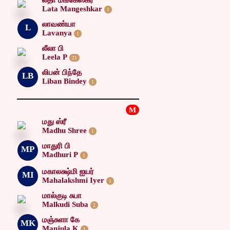
லதா மங்கேஸ்கர்
Lata Mangeshkar
1
லாவண்யா
L
Lavanya
1
லீலா பி
Leela P
21
லிபன் பிந்தே
LB
Liban Bindey
1
M
மது ஸ்ரீ
Madhu Shree
1
மாதுரி பி
MP
Madhuri P
1
மகாலக்ஷ்மி ஐயர்
MI
Mahalakshmi Iyer
1
மால்குடி சுபா
Malkudi Suba
2
மஞ்சுளா கே
MK
Manjula K
1