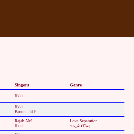
Singers
Genre
Jikki
Jikki
Banumathi P
Rajah AM
Love Separation
Jikki
காதல் பிரிவு