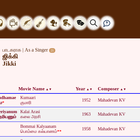
பாடகராக | As a Singer
21
ஜிக்கி
Jikki
Movie Name
Year
Composer
pudhamae
Kumaari
1952
Mahadevan KV
ே
*
குமாரி
heriyanum
Kalai Arasi
1963
Mahadevan KV
ரியணும்
கலை அரசி
Bommai Kalyaanam
1958
Mahadevan KV
பொம்மை கல்யாணம்
**