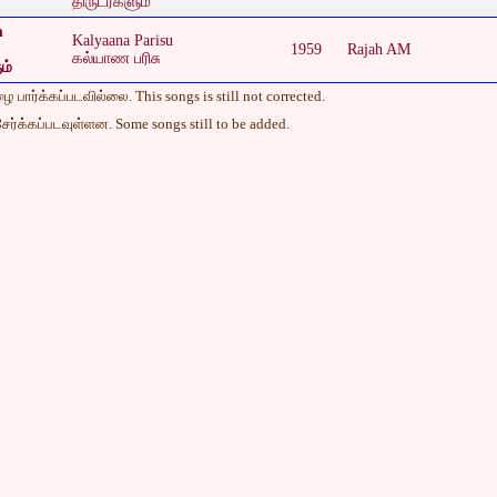
திருடர்களும்
m
Kalyaana Parisu
1959
Rajah AM
கல்யாண பரிசு
ம்
 பார்க்கப்படவில்லை. This songs is still not corrected.
ேர்க்கப்படவுள்ளன. Some songs still to be added.