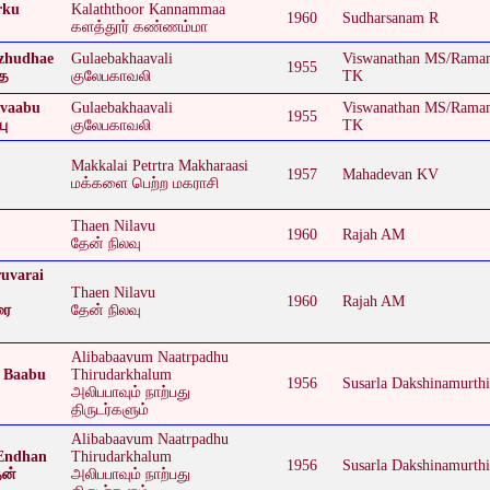
rku
Kalaththoor Kannammaa
1960
Sudharsanam R
களத்தூர் கண்ணம்மா
zhudhae
Gulaebakhaavali
Viswanathan MS/Rama
1955
தே
குலேபகாவலி
TK
avaabu
Gulaebakhaavali
Viswanathan MS/Rama
1955
பு
குலேபகாவலி
TK
Makkalai Petrtra Makharaasi
1957
Mahadevan KV
மக்களை பெற்ற மகராசி
Thaen Nilavu
1960
Rajah AM
தேன் நிலவு
uvarai
Thaen Nilavu
1960
Rajah AM
ரை
தேன் நிலவு
Alibabaavum Naatrpadhu
 Baabu
Thirudarkhalum
1956
Susarla Dakshinamurthi
அலிபபாவும் நாற்பது
திருடர்களும்
Alibabaavum Naatrpadhu
 Endhan
Thirudarkhalum
1956
Susarla Dakshinamurthi
தன்
அலிபபாவும் நாற்பது