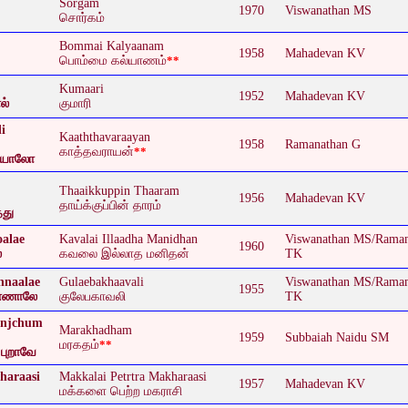
Sorgam
1970
Viswanathan MS
சொர்கம்
Bommai Kalyaanam
1958
Mahadevan KV
பொம்மை கல்யாணம்
**
Kumaari
1952
Mahadevan KV
ல்
குமாரி
i
Kaaththavaraayan
1958
Ramanathan G
காத்தவராயன்
**
ஜியாலோ
Thaaikkuppin Thaaram
1956
Mahadevan KV
தாய்க்குப்பின் தாரம்
தது
alae
Kavalai Illaadha Manidhan
Viswanathan MS/Rama
1960
ே
கவலை இல்லாத மனிதன்
TK
nnaalae
Gulaebakhaavali
Viswanathan MS/Rama
1955
ண்ணாலே
குலேபகாவலி
TK
onjchum
Marakhadham
1959
Subbaiah Naidu SM
மரகதம்
**
 புறாவே
haraasi
Makkalai Petrtra Makharaasi
1957
Mahadevan KV
மக்களை பெற்ற மகராசி