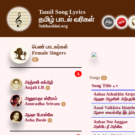
Tamil Song Lyrics
தமிழ் பாடல் வரிகள்
Subhashini.org
பெண் பாடகர்கள்
Female Singers
86
A
Songs
21
அஞ்சலி எல்ஆர்
Song Title
Anjali LR
9
Aahaa Azhakhin Atr
அனுராதா ஸ்ரீராம்
ஆஹா அழகின் அற்புதம
Anuradha Sriram
4
Aasai Vaikkira Idant
ஆசை வைக்கிற இடந்தெ
ஆஷா போஸ்லே
Asha Bosle
1
Anbae Nee Anggae
அன்பே நீ அங்கே