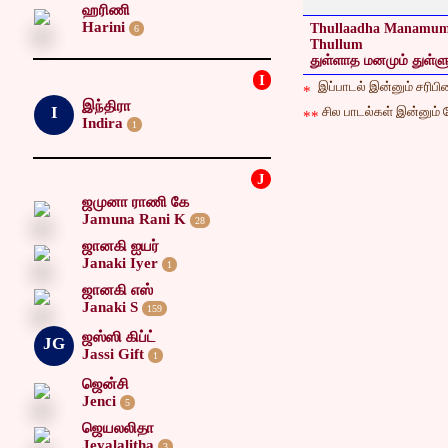
ஹரிணி
Harini
Thullaadha Manamu
6
Thullum
துள்ளாத மனமும் துள்ளு
I
இப்பாடல் இன்னும் சரிபிழை
*
இந்திரா
I
சில பாடல்கள் இன்னும் ச
**
Indira
1
J
ஜமுனா ராணி கே
Jamuna Rani K
28
ஜானகி ஐயர்
Janaki Iyer
1
ஜானகி எஸ்
Janaki S
159
ஜஸ்ஸி கிப்ட்
JG
Jassi Gift
1
ஜென்சி
Jenci
5
ஜெயலலிதா
Jeyalalitha
3