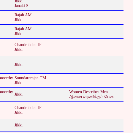
Jikki
Janaki S
Rajah AM
Jikki
Rajah AM
Jikki
Chandrababu JP
Jikki
Jikki
moorthy
Soundararajan TM
Jikki
moorthy
Women Describes Men
Jikki
ஆணை வர்ணிக்கும் பெண்
Chandrababu JP
Jikki
Jikki