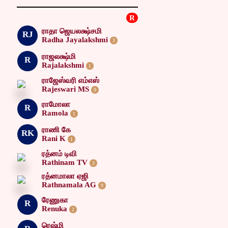
R
ராதா ஜெயலக்ஷ்சமி
RJ
Radha Jayalakshmi
3
ராஜலக்ஷ்மி
R
Rajalakshmi
1
ராஜேஸ்வரி எம்எஸ்
Rajeswari MS
9
ராமோலா
R
Ramola
1
ராணி கே
RK
Rani K
1
ரத்னம் டிவி
Rathinam TV
3
ரத்னமாலா ஏஜி
Rathnamala AG
9
ரேணுகா
R
Renuka
2
ரெஷ்மி