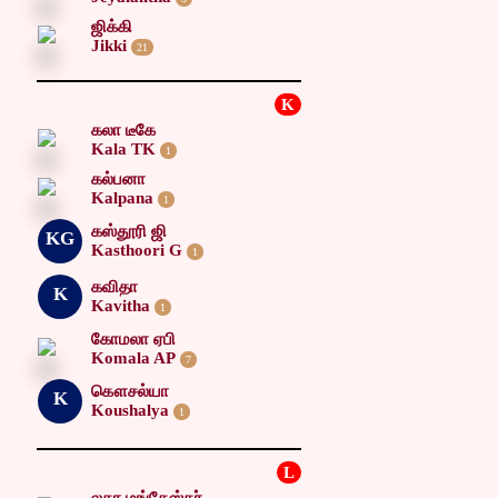
ஜிக்கி
Jikki
21
K
கலா டீகே
Kala TK
1
கல்பனா
Kalpana
1
கஸ்தூரி ஜி
KG
Kasthoori G
1
கவிதா
K
Kavitha
1
கோமலா ஏபி
Komala AP
7
கௌசல்யா
K
Koushalya
1
L