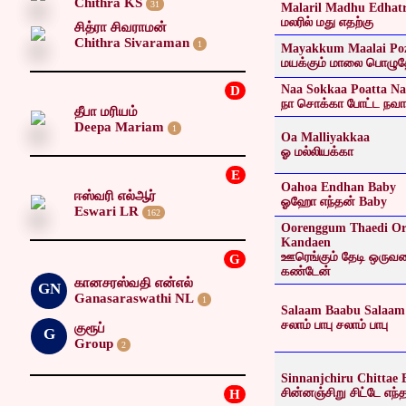
Chithra KS
31
Malaril Madhu Edhat
மலரில் மது எதற்கு
சித்ரா சிவராமன்
Chithra Sivaraman
1
Mayakkum Maalai Po
மயக்கும் மாலை பொழு
Naa Sokkaa Poatta N
D
நா சொக்கா போட்ட நவா
தீபா மரியம்
Deepa Mariam
1
Oa Malliyakkaa
ஓ மல்லியக்கா
E
Oahoa Endhan Baby
ஈஸ்வரி எல்ஆர்
ஓஹோ எந்தன் Baby
Eswari LR
162
Oorenggum Thaedi Or
Kandaen
ஊரெங்கும் தேடி ஒருவ
G
கண்டேன்
கானசரஸ்வதி என்எல்
GN
Ganasaraswathi NL
1
Salaam Baabu Salaam
சலாம் பாபு சலாம் பாபு
குரூப்
G
Group
2
Sinnanjchiru Chittae
சின்னஞ்சிறு சிட்டே எந்
H