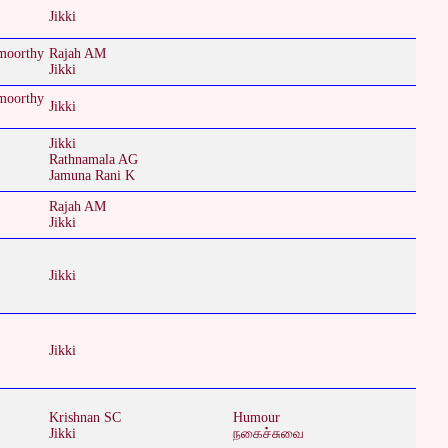
Jikki
moorthy
Rajah AM
Jikki
moorthy
Jikki
Jikki
Rathnamala AG
Jamuna Rani K
Rajah AM
Jikki
Jikki
Jikki
Krishnan SC
Humour
Jikki
நகைச்சுவை