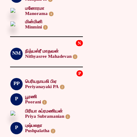
மனோரமா
Manorama
4
மின்மினி
Minmini
1
N
நித்யஸ்ரீ மாதவன்
NM
Nithyasree Mahadevan
1
P
பெரியநாயகி பிஏ
PP
Periyanayaki PA
2
பூரணி
P
Poorani
1
பிரியா சுப்ரமணியன்
Priya Subramanian
1
புஷ்பலதா
P
Pushpalatha
2