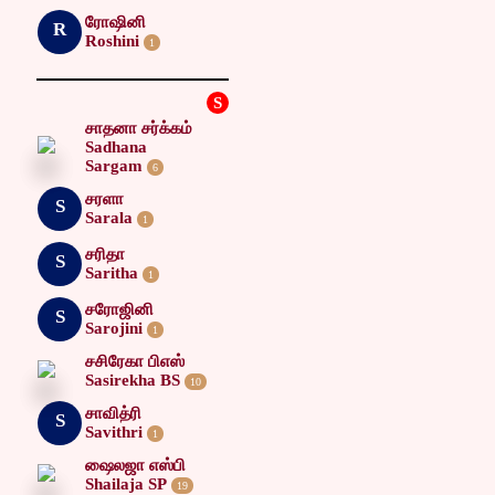
ரோஷினி
R
Roshini
1
S
சாதனா சர்க்கம்
Sadhana
Sargam
6
சரளா
S
Sarala
1
சரிதா
S
Saritha
1
சரோஜினி
S
Sarojini
1
சசிரேகா பிஎஸ்
Sasirekha BS
10
சாவித்ரி
S
Savithri
1
ஷைலஜா எஸ்பி
Shailaja SP
19