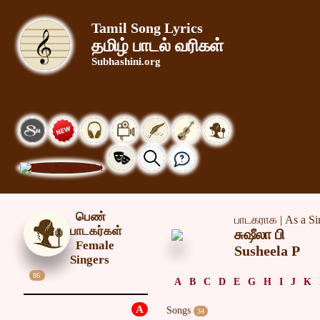
Tamil Song Lyrics
தமிழ் பாடல் வரிகள்
Subhashini.org
பெண்
பாடகராக | As a Si
பாடகர்கள்
சுஷீலா பி
Female
Susheela P
Singers
86
A
B
C
D
E
G
H
I
J
K
A
Songs
34