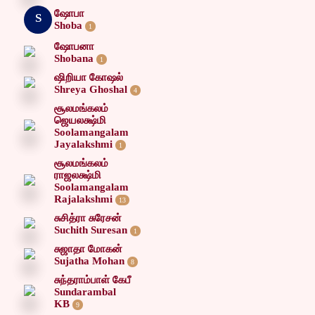
ஷோபா
S
Shoba
1
ஷோபனா
Shobana
1
ஷிறியா கோஷல்
Shreya Ghoshal
4
சூலமங்கலம்
ஜெயலக்ஷ்மி
Soolamangalam
Jayalakshmi
1
சூலமங்கலம்
ராஜலக்ஷ்மி
Soolamangalam
Rajalakshmi
13
சுசித்ரா சுரேசன்
Suchith Suresan
1
சுஜாதா மோகன்
Sujatha Mohan
8
சுந்தராம்பாள் கேபீ
Sundarambal
KB
9