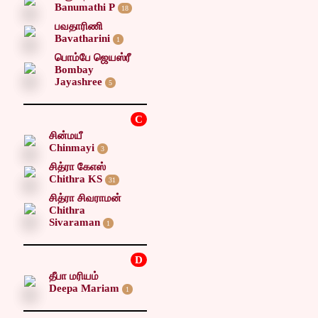
Banumathi P
18
பவதாரிணி
Bavatharini
1
பொம்பே ஜெயஸ்ரீ
Bombay
Jayashree
5
C
சின்மயீ
Chinmayi
3
சித்ரா கேஎஸ்
Chithra KS
31
சித்ரா சிவராமன்
Chithra
Sivaraman
1
D
தீபா மரியம்
Deepa Mariam
1