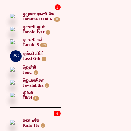
J
ஜமுனா ராணி கே
Jamuna Rani K
28
ஜானகி ஐயர்
Janaki Iyer
1
ஜானகி எஸ்
Janaki S
159
ஜஸ்ஸி கிப்ட்
JG
Jassi Gift
1
ஜென்சி
Jenci
5
ஜெயலலிதா
Jeyalalitha
3
ஜிக்கி
Jikki
21
K
கலா டீகே
Kala TK
1