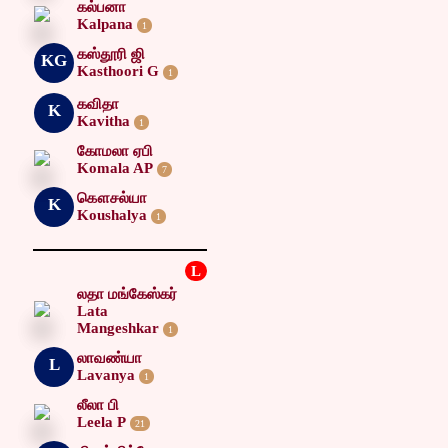
கல்பனா
Kalpana
1
கஸ்தூரி ஜி
KG
Kasthoori G
1
கவிதா
K
Kavitha
1
கோமலா ஏபி
Komala AP
7
கௌசல்யா
K
Koushalya
1
L
லதா மங்கேஸ்கர்
Lata
Mangeshkar
1
லாவண்யா
L
Lavanya
1
லீலா பி
Leela P
21