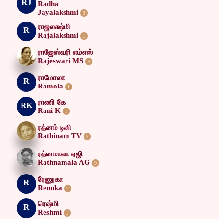
RJ
Radha
Jayalakshmi
3
ராஜலக்ஷ்மி
R
Rajalakshmi
1
ராஜேஸ்வரி எம்எஸ்
Rajeswari MS
9
ராமோலா
R
Ramola
1
ராணி கே
RK
Rani K
1
ரத்னம் டிவி
Rathinam TV
3
ரத்னமாலா ஏஜி
Rathnamala AG
9
ரேணுகா
R
Renuka
2
ரெஷ்மி
R
Reshmi
1