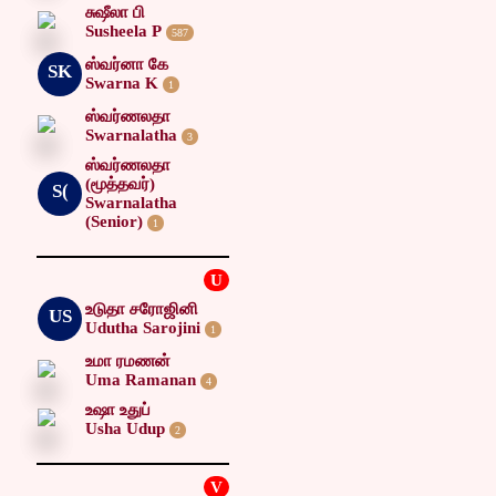
சுஷீலா பி
Susheela P
587
ஸ்வர்னா கே
SK
Swarna K
1
ஸ்வர்ணலதா
Swarnalatha
3
ஸ்வர்ணலதா
(மூத்தவர்)
S(
Swarnalatha
(Senior)
1
U
உடுதா சரோஜினி
US
Udutha Sarojini
1
உமா ரமணன்
Uma Ramanan
4
உஷா உதுப்
Usha Udup
2
V