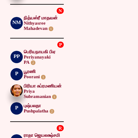
N
நித்யஸ்ரீ மாதவன்
NM
Nithyasree
Mahadevan
1
P
பெரியநாயகி பிஏ
PP
Periyanayaki
PA
2
பூரணி
P
Poorani
1
பிரியா சுப்ரமணியன்
Priya
Subramanian
1
புஷ்பலதா
P
Pushpalatha
2
R
ராதா ஜெயலக்ஷ்சமி