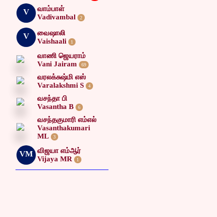
வாம்பாள்
V
Vadivambal
2
வைஷாலி
V
Vaishaali
1
வாணி ஜெயராம்
Vani Jairam
69
வரலக்சுஷ்மி எஸ்
Varalakshmi S
4
வசந்தா பி
Vasantha B
6
வசந்தகுமாரி எம்எல்
Vasanthakumari
ML
3
விஜயா எம்ஆர்
VM
Vijaya MR
1