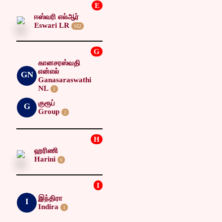
E
ஈஸ்வரி எல்ஆர்
Eswari LR
162
G
கானசரஸ்வதி
என்எல்
GN
Ganasaraswathi
NL
1
குரூப்
G
Group
2
H
ஹரிணி
Harini
6
I
இந்திரா
I
Indira
1