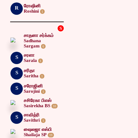
ரோஷினி
R
Roshini
1
S
சாதனா சர்க்கம்
Sadhana
Sargam
6
சரளா
S
Sarala
1
சரிதா
S
Saritha
1
சரோஜினி
S
Sarojini
1
சசிரேகா பிஎஸ்
Sasirekha BS
10
சாவித்ரி
S
Savithri
1
ஷைலஜா எஸ்பி
Shailaja SP
19