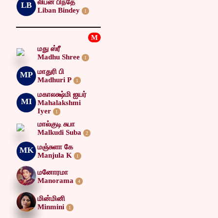
லிபன் பிந்தே
LB
Liban Bindey
1
M
மது ஸ்ரீ
Madhu Shree
1
மாதுரி பி
MP
Madhuri P
1
மகாலக்ஷ்மி ஐயர்
MI
Mahalakshmi
Iyer
1
மால்குடி சுபா
Malkudi Suba
2
மஞ்சுளா கே
MK
Manjula K
1
மனோரமா
Manorama
4
மின்மினி
Minmini
1