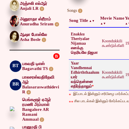
அஞ்சலி எல்ஆர்
Anjali LR
9
Songs
2
Movie Name
Y
அனுராதா ஸ்ரீராம்
Song Title
Anuradha Sriram
4
Enakku
ஆஷா போஸ்லே
Theriyalae
Asha Bosle
1
Koondukkili
Nijamaa
1
கூண்டுக்கிளி
எனக்கு
தெரியலே நிஜமா
B
Yaar
பகவதி டிஎஸ்
BT
Vandhennai
Bagavathi TS
2
Edhirththaalum
Koondukkili
1
பாலசரஸ்வதிதேவி
யார்
கூண்டுக்கிளி
வந்தென்னை
ஆர்
BR
எதிர்த்தாலும்
*
Balasaraswathidevi
R
4
இப்பாடல் இன்னும் சரிபிழை பார்க்கப்பட
*
பெங்களூர் ஏஆர்
சில பாடல்கள் இன்னும் சேர்க்கப்படவு
**
ரமணி அம்மாள்
Bangalore AR
Ramani
Ammaal
2
பானுமதி பி