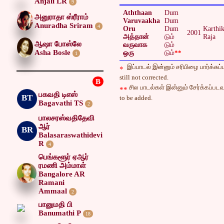
Anjali LR
9
Aththaan
Dum
அனுராதா ஸ்ரீராம்
Varuvaakha
Dum
Anuradha Sriram
4
Oru
Dum
Karthi
2001
அத்தான்
டும்
Raja
ஆஷா போஸ்லே
வருவாக
டும்
Asha Bosle
ஒரு
டும்
**
1
இப்பாடல் இன்னும் சரிபிழை பார்க்கப்
*
still not corrected.
B
சில பாடல்கள் இன்னும் சேர்க்கப்படவ
**
பகவதி டிஎஸ்
BT
to be added.
Bagavathi TS
2
பாலசரஸ்வதிதேவி
ஆர்
BR
Balasaraswathidevi
R
4
பெங்களூர் ஏஆர்
ரமணி அம்மாள்
Bangalore AR
Ramani
Ammaal
2
பானுமதி பி
Banumathi P
18