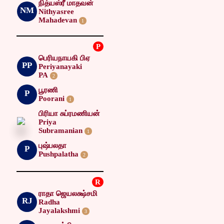
நித்யஸ்ரீ மாதவன்
NM
Nithyasree
Mahadevan
1
P
பெரியநாயகி பிஏ
PP
Periyanayaki
PA
2
பூரணி
P
Poorani
1
பிரியா சுப்ரமணியன்
Priya
Subramanian
1
புஷ்பலதா
P
Pushpalatha
2
R
ராதா ஜெயலக்ஷ்சமி
RJ
Radha
Jayalakshmi
3