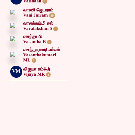
Vaishaali
1
வாணி ஜெயராம்
Vani Jairam
69
வரலக்சுஷ்மி எஸ்
Varalakshmi S
4
வசந்தா பி
Vasantha B
6
வசந்தகுமாரி எம்எல்
Vasanthakumari
ML
3
விஜயா எம்ஆர்
VM
Vijaya MR
1