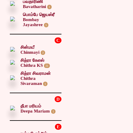
பவதாரிணி
Bavatharini
1
பொம்பே ஜெயஸ்ரீ
Bombay
Jayashree
5
C
சின்மயீ
Chinmayi
3
சித்ரா கேஎஸ்
Chithra KS
31
சித்ரா சிவராமன்
Chithra
Sivaraman
1
D
தீபா மரியம்
Deepa Mariam
1
E