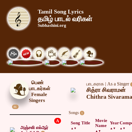
Tamil Song Lyrics
தமிழ் பாடல் வரிகள்
Subhashini.org
பெண்
பாடகராக | As a Singer
பாடகர்கள்
சித்ரா சிவராமன்
Female
Chithra Sivaram
Singers
86
Songs
1
Movie
A
Song Title
Year
Comp
Name
அஞ்சலி எல்ஆர்