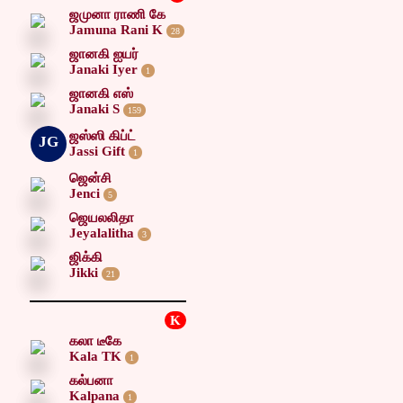
ஜமுனா ராணி கே
Jamuna Rani K
28
ஜானகி ஐயர்
Janaki Iyer
1
ஜானகி எஸ்
Janaki S
159
ஜஸ்ஸி கிப்ட்
JG
Jassi Gift
1
ஜென்சி
Jenci
5
ஜெயலலிதா
Jeyalalitha
3
ஜிக்கி
Jikki
21
K
கலா டீகே
Kala TK
1
கல்பனா
Kalpana
1