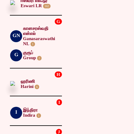
ஈஸ்வரி எல்ஆர்
Eswari LR
162
G
கானசரஸ்வதி
என்எல்
GN
Ganasaraswathi
NL
1
குரூப்
G
Group
2
H
ஹரிணி
Harini
6
I
இந்திரா
I
Indira
1
J