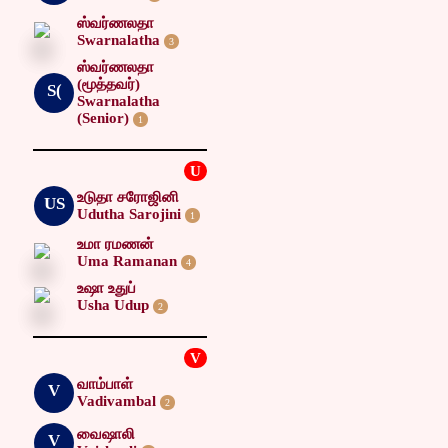
ஸ்வர்ணலதா
Swarnalatha
3
ஸ்வர்ணலதா
(மூத்தவர்)
S(
Swarnalatha
(Senior)
1
U
உடுதா சரோஜினி
US
Udutha Sarojini
1
உமா ரமணன்
Uma Ramanan
4
உஷா உதுப்
Usha Udup
2
V
வாம்பாள்
V
Vadivambal
2
வைஷாலி
V