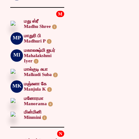
M
மது ஸ்ரீ
Madhu Shree
1
மாதுரி பி
MP
Madhuri P
1
மகாலக்ஷ்மி ஐயர்
MI
Mahalakshmi
Iyer
1
மால்குடி சுபா
Malkudi Suba
2
மஞ்சுளா கே
MK
Manjula K
1
மனோரமா
Manorama
4
மின்மினி
Minmini
1
N