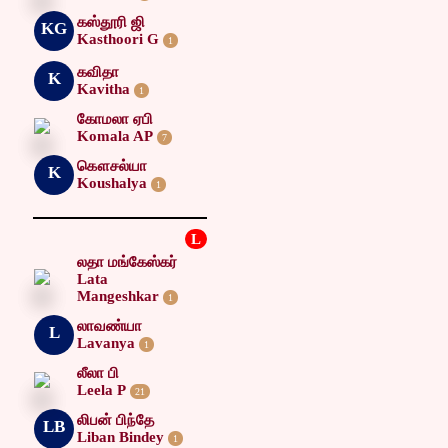
கஸ்தூரி ஜி
KG
Kasthoori G
1
கவிதா
K
Kavitha
1
கோமலா ஏபி
Komala AP
7
கௌசல்யா
K
Koushalya
1
L
லதா மங்கேஸ்கர்
Lata
Mangeshkar
1
லாவண்யா
L
Lavanya
1
லீலா பி
Leela P
21
லிபன் பிந்தே
LB
Liban Bindey
1