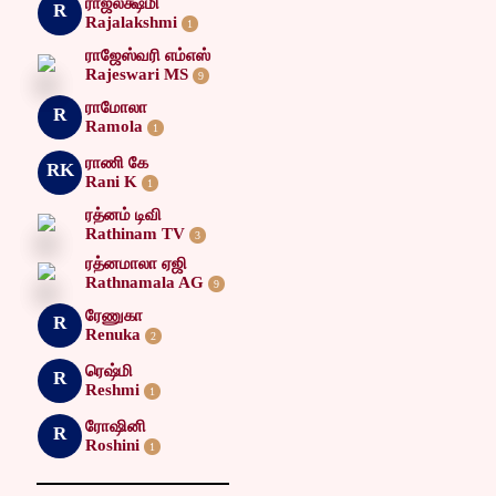
ராஜலக்ஷ்மி
R
Rajalakshmi
1
ராஜேஸ்வரி எம்எஸ்
Rajeswari MS
9
ராமோலா
R
Ramola
1
ராணி கே
RK
Rani K
1
ரத்னம் டிவி
Rathinam TV
3
ரத்னமாலா ஏஜி
Rathnamala AG
9
ரேணுகா
R
Renuka
2
ரெஷ்மி
R
Reshmi
1
ரோஷினி
R
Roshini
1