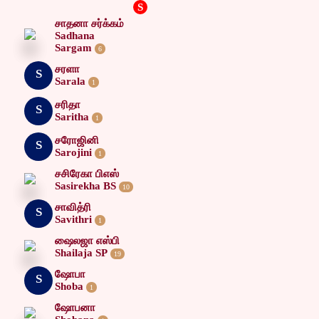
S
சாதனா சர்க்கம்
Sadhana
Sargam
6
சரளா
S
Sarala
1
சரிதா
S
Saritha
1
சரோஜினி
S
Sarojini
1
சசிரேகா பிஎஸ்
Sasirekha BS
10
சாவித்ரி
S
Savithri
1
ஷைலஜா எஸ்பி
Shailaja SP
19
ஷோபா
S
Shoba
1
ஷோபனா