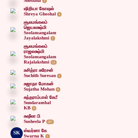
Shobana
1
ஷிறியா கோஷல்
Shreya Ghoshal
4
சூலமங்கலம்
ஜெயலக்ஷ்மி
Soolamangalam
Jayalakshmi
1
சூலமங்கலம்
ராஜலக்ஷ்மி
Soolamangalam
Rajalakshmi
13
சுசித்ரா சுரேசன்
Suchith Suresan
1
சுஜாதா மோகன்
Sujatha Mohan
8
சுந்தராம்பாள் கேபீ
Sundarambal
KB
9
சுஷீலா பி
Susheela P
587
ஸ்வர்னா கே
SK
Swarna K
1