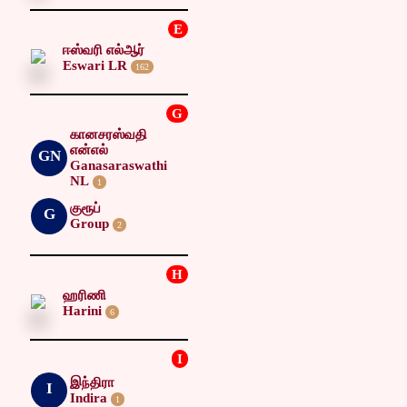
E
ஈஸ்வரி எல்ஆர்
Eswari LR
162
G
கானசரஸ்வதி
என்எல்
GN
Ganasaraswathi
NL
1
குரூப்
G
Group
2
H
ஹரிணி
Harini
6
I
இந்திரா
I
Indira
1