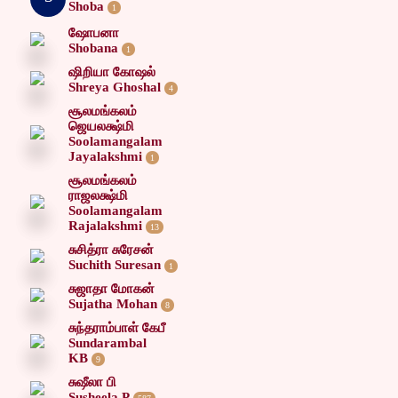
Shoba
1
ஷோபனா
Shobana
1
ஷிறியா கோஷல்
Shreya Ghoshal
4
சூலமங்கலம்
ஜெயலக்ஷ்மி
Soolamangalam
Jayalakshmi
1
சூலமங்கலம்
ராஜலக்ஷ்மி
Soolamangalam
Rajalakshmi
13
சுசித்ரா சுரேசன்
Suchith Suresan
1
சுஜாதா மோகன்
Sujatha Mohan
8
சுந்தராம்பாள் கேபீ
Sundarambal
KB
9
சுஷீலா பி
Susheela P