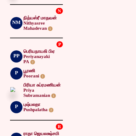
N
நித்யஸ்ரீ மாதவன்
NM
Nithyasree
Mahadevan
1
P
பெரியநாயகி பிஏ
PP
Periyanayaki
PA
2
பூரணி
P
Poorani
1
பிரியா சுப்ரமணியன்
Priya
Subramanian
1
புஷ்பலதா
P
Pushpalatha
2
R
ராதா ஜெயலக்ஷ்சமி