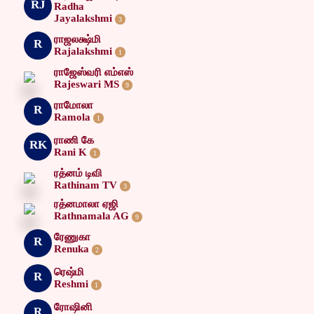
RJ
Radha
Jayalakshmi
3
ராஜலக்ஷ்மி
R
Rajalakshmi
1
ராஜேஸ்வரி எம்எஸ்
Rajeswari MS
9
ராமோலா
R
Ramola
1
ராணி கே
RK
Rani K
1
ரத்னம் டிவி
Rathinam TV
3
ரத்னமாலா ஏஜி
Rathnamala AG
9
ரேணுகா
R
Renuka
2
ரெஷ்மி
R
Reshmi
1
ரோஷினி
R