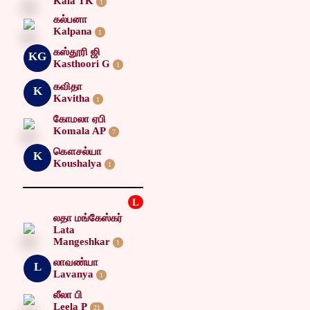
Kala TK
1
கல்பனா
Kalpana
1
கஸ்தூரி ஜி
KG
Kasthoori G
1
கவிதா
K
Kavitha
1
கோமலா ஏபி
Komala AP
7
கௌசல்யா
K
Koushalya
1
L
லதா மங்கேஸ்கர்
Lata
Mangeshkar
1
லாவண்யா
L
Lavanya
1
லீலா பி
Leela P
21