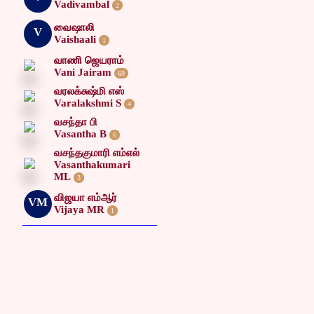
Vadivambal
2
வைஷாலி
V
Vaishaali
1
வாணி ஜெயராம்
Vani Jairam
69
வரலக்சுஷ்மி எஸ்
Varalakshmi S
4
வசந்தா பி
Vasantha B
6
வசந்தகுமாரி எம்எல்
Vasanthakumari
ML
3
விஜயா எம்ஆர்
VM
Vijaya MR
1