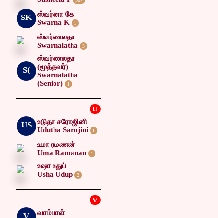
587
ஸ்வர்னா கே
SK
Swarna K
1
ஸ்வர்ணலதா
Swarnalatha
3
ஸ்வர்ணலதா
(மூத்தவர்)
S(
Swarnalatha
(Senior)
1
U
உடுதா சரோஜினி
US
Udutha Sarojini
1
உமா ரமணன்
Uma Ramanan
4
உஷா உதுப்
Usha Udup
2
V
வாம்பாள்
V