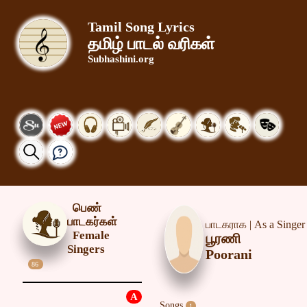
Tamil Song Lyrics
தமிழ் பாடல் வரிகள்
Subhashini.org
பெண்
பாடகர்கள்
பாடகராக | As a Singer
Female
பூரணி
Singers
Poorani
86
A
Songs
1