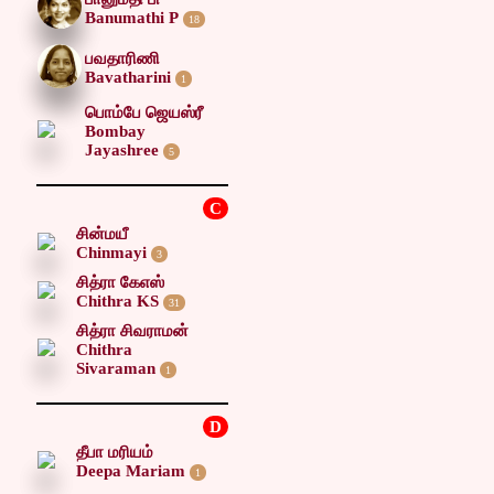
Banumathi P
18
பவதாரிணி
Bavatharini
1
பொம்பே ஜெயஸ்ரீ
Bombay
Jayashree
5
C
சின்மயீ
Chinmayi
3
சித்ரா கேஎஸ்
Chithra KS
31
சித்ரா சிவராமன்
Chithra
Sivaraman
1
D
தீபா மரியம்
Deepa Mariam
1