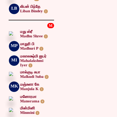
லிபன் பிந்தே
LB
Liban Bindey
1
M
மது ஸ்ரீ
Madhu Shree
1
மாதுரி பி
MP
Madhuri P
1
மகாலக்ஷ்மி ஐயர்
MI
Mahalakshmi
Iyer
1
மால்குடி சுபா
Malkudi Suba
2
மஞ்சுளா கே
MK
Manjula K
1
மனோரமா
Manorama
4
மின்மினி
Minmini
1