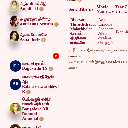
அஞ்சலி எல்ஆர்
Movie
Year
C
Anjali LR
Song Title
9
Name
அனுராதா ஸ்ரீராம்
Dhaevan
Avar
Anuradha Sriram
Thiruchchabai
Enakkae
4
Malarkhalae
Sondham
1977
Il
தேவன்
அவர்
ஆஷா போஸ்லே
திருச்சபை
எனக்கே
Asha Bosle
1
மலர்களே
சொந்தம்
இப்பாடல் இன்னும் சரிபிழை பார்க்கப்ப
*
B
corrected.
சில பாடல்கள் இன்னும் சேர்க்கப்படவு
**
பகவதி டிஎஸ்
BT
added.
Bagavathi TS
2
பாலசரஸ்வதிதேவி
ஆர்
BR
Balasaraswathidevi
R
4
பெங்களூர் ஏஆர்
ரமணி அம்மாள்
Bangalore AR
Ramani
Ammaal
2
பானுமதி பி