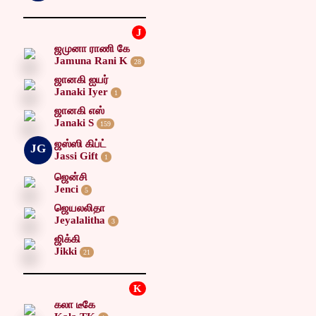
J
ஜமுனா ராணி கே
Jamuna Rani K
28
ஜானகி ஐயர்
Janaki Iyer
1
ஜானகி எஸ்
Janaki S
159
ஜஸ்ஸி கிப்ட்
JG
Jassi Gift
1
ஜென்சி
Jenci
5
ஜெயலலிதா
Jeyalalitha
3
ஜிக்கி
Jikki
21
K
கலா டீகே