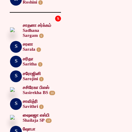
Roshini
1
S
சாதனா சர்க்கம்
Sadhana
Sargam
6
சரளா
S
Sarala
1
சரிதா
S
Saritha
1
சரோஜினி
S
Sarojini
1
சசிரேகா பிஎஸ்
Sasirekha BS
10
சாவித்ரி
S
Savithri
1
ஷைலஜா எஸ்பி
Shailaja SP
19
ஷோபா
S