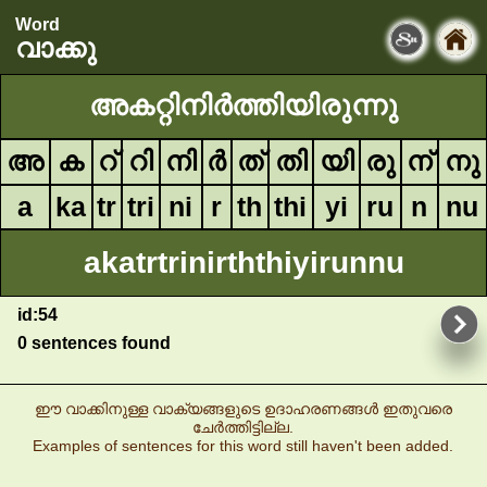
Word
വാക്കു
അകറ്റിനിർത്തിയിരുന്നു
അ
ക
റ്
റി
നി
ർ
ത്
തി
യി
രു
ന്
നു
a
ka
tr
tri
ni
r
th
thi
yi
ru
n
nu
akatrtrinirththiyirunnu
id:54
0 sentences found
ഈ വാക്കിനുള്ള വാക്യങ്ങളുടെ ഉദാഹരണങ്ങൾ ഇതുവരെ
ചേർത്തിട്ടില്ല.
Examples of sentences for this word still haven't been added.