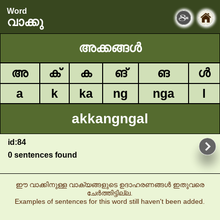
Word
വാക്കു
അക്കങ്ങൾ
അ
ക്
ക
ങ്
ങ
ൾ
a
k
ka
ng
nga
l
akkangngal
id:84
0 sentences found
ഈ വാക്കിനുള്ള വാക്യങ്ങളുടെ ഉദാഹരണങ്ങൾ ഇതുവരെ
ചേർത്തിട്ടില്ല.
Examples of sentences for this word still haven't been added.