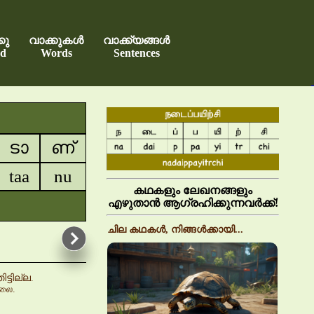
കു
വാക്കുകൾ
വാക്ക്യങ്ങൾ
d
Words
Sentences
ടാ
ണ്
taa
nu
കഥകളും ലേഖനങ്ങളും
എഴുതാൻ ആഗ്രഹിക്കുന്നവർക്ക്!
ചില കഥകൾ, നിങ്ങൾക്കായി...
ടില്ല.
்லை.