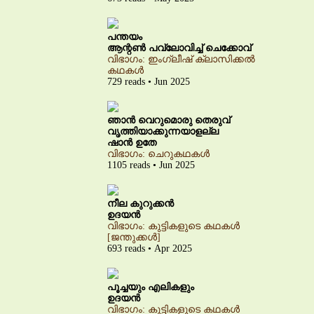
പന്തയം
ആന്റൺ പവ്‌ലോവിച്ച് ചെക്കോവ്
വിഭാഗം: ഇംഗ്ലീഷ് ക്ലാസിക്കൽ
കഥകൾ
729 reads • Jun 2025
ഞാൻ വെറുമൊരു തെരുവ്
വൃത്തിയാക്കുന്നയാളല്ല
ഷാൻ ഉതേ
വിഭാഗം: ചെറുകഥകൾ
1105 reads • Jun 2025
നീല കുറുക്കൻ
ഉദയൻ
വിഭാഗം: കുട്ടികളുടെ കഥകൾ
[ജന്തുക്കൾ]
693 reads • Apr 2025
പൂച്ചയും എലികളും
ഉദയൻ
വിഭാഗം: കുട്ടികളുടെ കഥകൾ