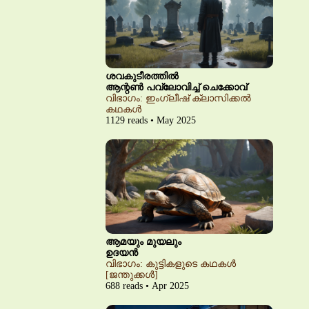
ശവകുടീരത്തിൽ
ആന്റൺ പവ്‌ലോവിച്ച് ചെക്കോവ്
വിഭാഗം: ഇംഗ്ലീഷ് ക്ലാസിക്കൽ
കഥകൾ
1129 reads • May 2025
ആമയും മുയലും
ഉദയൻ
വിഭാഗം: കുട്ടികളുടെ കഥകൾ
[ജന്തുക്കൾ]
688 reads • Apr 2025