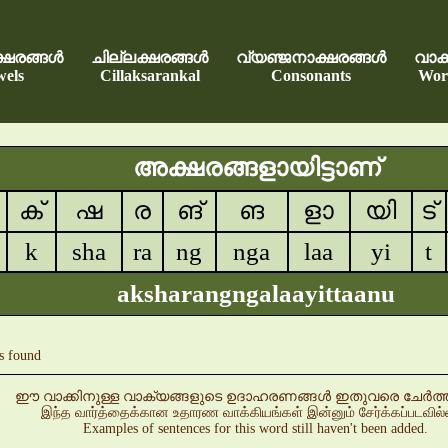
്ഷരങ്ങൾ
ചില്ലക്ഷരങ്ങൾ
വ്യഞ്ജനാക്ഷരങ്ങൾ
വാക്
els
Cillaksarankal
Consonants
Wor
അക്ഷരങ്ങളായിട്ടാണ്
ക്
ഷ
ര
ങ്
ങ
ളാ
യി
ട്
k
sha
ra
ng
nga
laa
yi
t
aksharangngalaayittaanu
s found
ഈ വാക്കിനുള്ള വാക്യങ്ങളുടെ ഉദാഹരണങ്ങൾ ഇതുവരെ ചേർത്തിട്
இந்த வார்த்தைக்கான உதாரண வாக்கியங்கள் இன்னும் சேர்க்கப்படவில
Examples of sentences for this word still haven't been added.