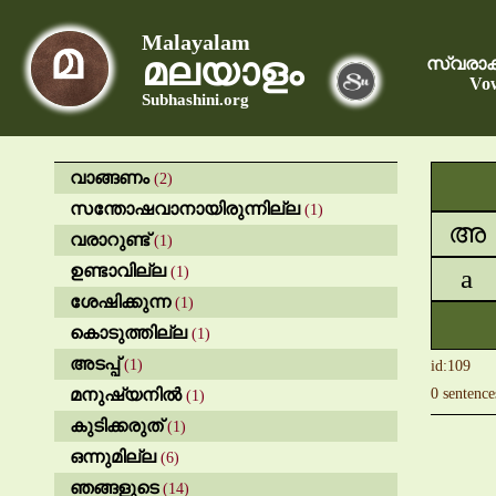
Malayalam
മലയാളം
സ്വരാക
Vow
Subhashini.org
വാങ്ങണം
(2)
സന്തോഷവാനായിരുന്നില്ല
(1)
അ
വരാറുണ്ട്
(1)
ഉണ്ടാവില്ല
(1)
a
ശേഷിക്കുന്ന
(1)
കൊടുത്തില്ല
(1)
അടപ്പ്
(1)
id:109
മനുഷ്യനിൽ
0 sentence
(1)
കുടിക്കരുത്
(1)
ഒന്നുമില്ല
(6)
ഞങ്ങളുടെ
(14)