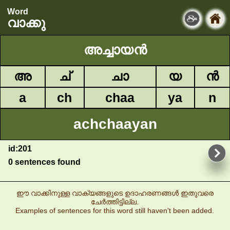
Word
വാക്കു
അച്ചായൻ
അ
ച്
ചാ
യ
ൻ
a
ch
chaa
ya
n
achchaayan
id:201
0 sentences found
ഈ വാക്കിനുള്ള വാക്യങ്ങളുടെ ഉദാഹരണങ്ങൾ ഇതുവരെ
ചേർത്തിട്ടില്ല.
Examples of sentences for this word still haven't been added.