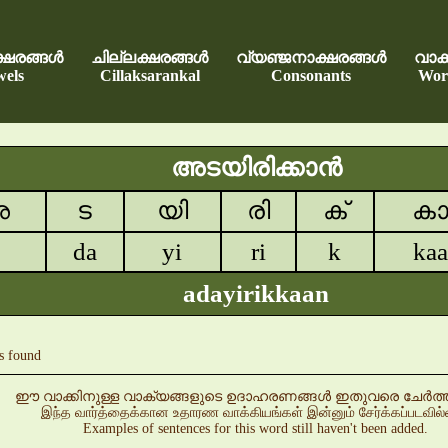
്ഷരങ്ങൾ
ചില്ലക്ഷരങ്ങൾ
വ്യഞ്ജനാക്ഷരങ്ങൾ
വാക്
els
Cillaksarankal
Consonants
Wor
അടയിരിക്കാൻ
അ
ട
യി
രി
ക്
ക
da
yi
ri
k
kaa
adayirikkaan
s found
ഈ വാക്കിനുള്ള വാക്യങ്ങളുടെ ഉദാഹരണങ്ങൾ ഇതുവരെ ചേർത്തിട്
இந்த வார்த்தைக்கான உதாரண வாக்கியங்கள் இன்னும் சேர்க்கப்படவில
Examples of sentences for this word still haven't been added.