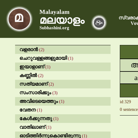
Malayalam
മലയാളം
സ്വരാക
Vow
Subhashini.org
വളരാൻ
(2)
ചെറുവള്ളങ്ങളുമായി
(1)
ഇയാളാണ്
(1)
കണ്ണിൽ
(2)
a
സത്യമാണ്
(2)
സംസാരിക്കും
(3)
അവിടെയെത്തും
(1)
id:329
വേതന
0 sentence
(1)
കേൾക്കുന്നതു
(1)
വാതിലാണ്
(1)
ഓടിത്തിർന്നുകൊണ്ടിരുന്നു
(1)