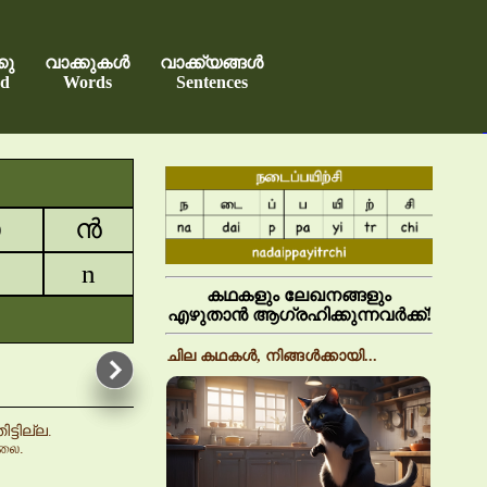
കു
വാക്കുകൾ
വാക്ക്യങ്ങൾ
d
Words
Sentences
ാ
ൻ
n
കഥകളും ലേഖനങ്ങളും
എഴുതാൻ ആഗ്രഹിക്കുന്നവർക്ക്!
ചില കഥകൾ, നിങ്ങൾക്കായി...
ടില്ല.
்லை.