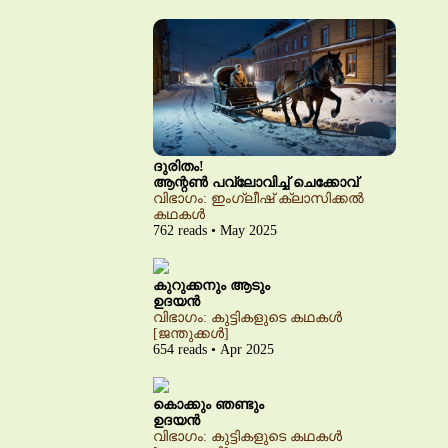
ദുരിതം!
ആന്റൺ പവ്‌ലോവിച്ച് ചെക്കോവ്
വിഭാഗം: ഇംഗ്ലീഷ് ക്ലാസിക്കൽ
കഥകൾ
762 reads • May 2025
കുറുക്കനും ആടും
ഉദയൻ
വിഭാഗം: കുട്ടികളുടെ കഥകൾ
[ജന്തുക്കൾ]
654 reads • Apr 2025
കൊക്കും ഞണ്ടും
ഉദയൻ
വിഭാഗം: കുട്ടികളുടെ കഥകൾ