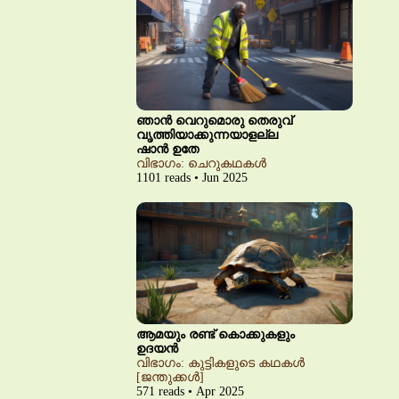
ഞാൻ വെറുമൊരു തെരുവ്
വൃത്തിയാക്കുന്നയാളല്ല
ഷാൻ ഉതേ
വിഭാഗം: ചെറുകഥകൾ
1101 reads • Jun 2025
ആമയും രണ്ട് കൊക്കുകളും
ഉദയൻ
വിഭാഗം: കുട്ടികളുടെ കഥകൾ
[ജന്തുക്കൾ]
571 reads • Apr 2025