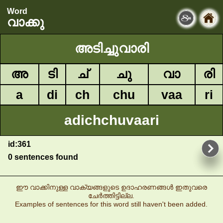
Word
വാക്കു
അടിച്ചുവാരി
അ
ടി
ച്
ചു
വാ
രി
a
di
ch
chu
vaa
ri
adichchuvaari
id:361
0 sentences found
ഈ വാക്കിനുള്ള വാക്യങ്ങളുടെ ഉദാഹരണങ്ങൾ ഇതുവരെ
ചേർത്തിട്ടില്ല.
Examples of sentences for this word still haven't been added.