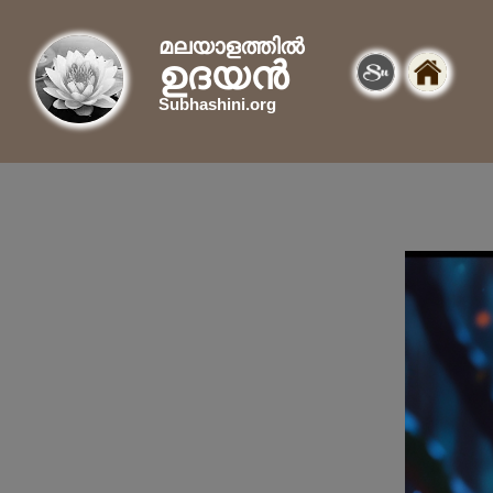
മലയാളത്തിൽ
ഉദയൻ
Subhashini.org