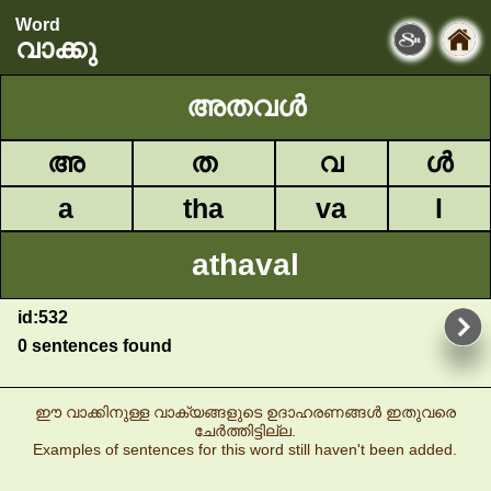
Word
വാക്കു
അതവൾ
അ
ത
വ
ൾ
a
tha
va
l
athaval
id:532
0 sentences found
ഈ വാക്കിനുള്ള വാക്യങ്ങളുടെ ഉദാഹരണങ്ങൾ ഇതുവരെ
ചേർത്തിട്ടില്ല.
Examples of sentences for this word still haven't been added.