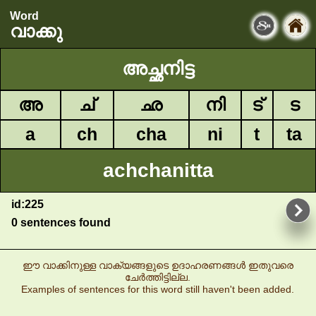
Word
വാക്കു
അച്ഛനിട്ട
അ
ച്
ഛ
നി
ട്
ട
a
ch
cha
ni
t
ta
achchanitta
id:225
0 sentences found
ഈ വാക്കിനുള്ള വാക്യങ്ങളുടെ ഉദാഹരണങ്ങൾ ഇതുവരെ
ചേർത്തിട്ടില്ല.
Examples of sentences for this word still haven't been added.