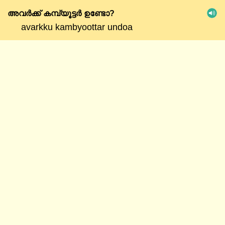
അവർക്ക്
കമ്പ്യൂട്ടർ
ഉണ്ടോ?
avarkku kambyoottar undoa