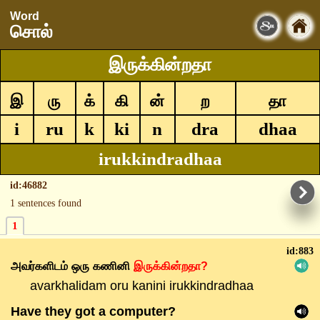
Word
சொல்
இருக்கின்றதா
இ
ரு
க்
கி
ன்
ற
தா
i
ru
k
ki
n
dra
dhaa
irukkindradhaa
id:46882
1 sentences found
1
id:883
அவர்களிடம்
ஒரு
கணினி
இருக்கின்றதா?
avarkhalidam oru kanini irukkindradhaa
Have they got a computer?