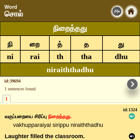
Word
சொல்
நிறைத்தது
நி
றை
த்
த
து
ni
rai
th
tha
dhu
niraiththadhu
id:39694
1 sentences found
1
id:1324
வகுப்பறையை
சிரிப்பு
நிறைத்தது.
vakhupparaiyai sirippu niraiththadhu
Laughter filled the classroom.