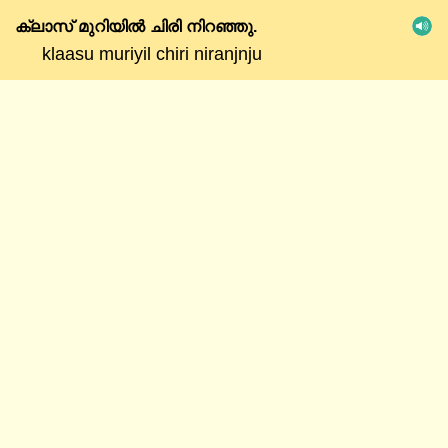
ക്ലാസ്
മുറിയിൽ
ചിരി
നിറഞ്ഞു.
klaasu muriyil chiri niranjnju