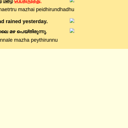
ு
மழை
பெய்திருந்தது.
naetrtru mazhai peidhirundhadhu
had rained yesterday.
നലെ
മഴ
പെയ്തിരുന്നു.
innale mazha peythirunnu