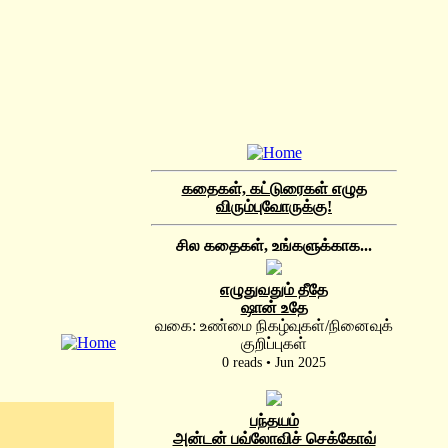
கதைகள், கட்டுரைகள் எழுத
விரும்புவோருக்கு!
சில கதைகள், உங்களுக்காக...
எழுதுவதும் தீதே
ஷான் உதே
வகை: உண்மை நிகழ்வுகள்/நினைவுக்
குறிப்புகள்
0 reads • Jun 2025
பந்தயம்
அன்டன் பவ்லோவிச் செக்கோவ்