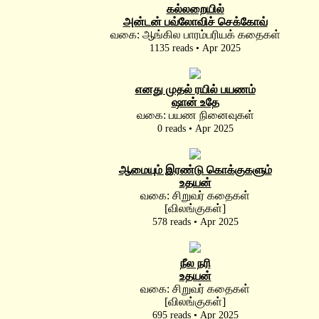
கல்லறையில்
அன்டன் பவ்லோவிச் செக்கோவ்
வகை: ஆங்கில பாரம்பரியக் கதைகள்
1135 reads • Apr 2025
எனது முதல் ரயில் பயணம்
ஷான் உதே
வகை: பயண நினைவுகள்
0 reads • Apr 2025
ஆமையும் இரண்டு கொக்குகளும்
உதயன்
வகை: சிறுவர் கதைகள்
[விலங்குகள்]
578 reads • Apr 2025
நீல நரி
உதயன்
வகை: சிறுவர் கதைகள்
[விலங்குகள்]
695 reads • Apr 2025