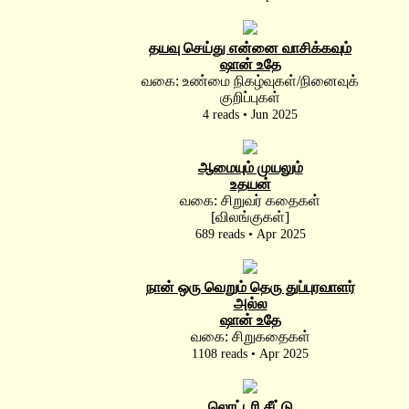
தயவு செய்து என்னை வாசிக்கவும்
ஷான் உதே
வகை: உண்மை நிகழ்வுகள்/நினைவுக்
குறிப்புகள்
4 reads • Jun 2025
ஆமையும் முயலும்
உதயன்
வகை: சிறுவர் கதைகள்
[விலங்குகள்]
689 reads • Apr 2025
நான் ஒரு வெறும் தெரு துப்புரவாளர்
அல்ல
ஷான் உதே
வகை: சிறுகதைகள்
1108 reads • Apr 2025
லொட்டரி சீட்டு