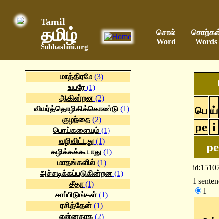
Tamil
தமிழ்
சொல்
சொற்கள
Word
Words
Subhashini.org
மாத்திரமே
(3)
உயரே
(1)
ஆகின்றன
(2)
வியர்த்தொழிகிக்கொண்டு
(1)
பெ
ய்
குழந்தை
(2)
pe
i
பொய்களையும்
(1)
வழிவிட்டது
(1)
pe
கழிக்கக்கூடாது
(1)
மாதங்களில்
(1)
id:1510
அச்சடிக்கப்படுகின்றன
(1)
1 senten
சீதா
(1)
1
சாப்பிடுங்கள்
(1)
ரசித்தேன்
(1)
என்னதாக
(2)