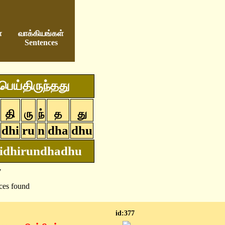
்
வாக்கியங்கள்
Sentences
பெய்திருந்தது
தி
ரு
ந்
த
து
dhi
ru
n
dha
dhu
idhirundhadhu
7
ces found
id:377