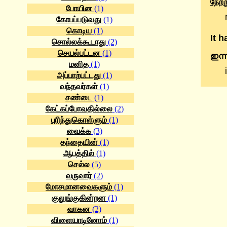
நேற்ற
போயின
(1)
கோபப்படுவது
(1)
கொடிய
(1)
It 
சொல்லக்கூடாது
(2)
செயல்பட்டன
(1)
ഇന്
மனித
(1)
அப்பாற்பட்டது
(1)
வந்தவர்கள்
(1)
சண்டை
(1)
கேட்கப்போவதில்லை
(2)
புரிந்துகொள்ளும்
(1)
வைக்க
(3)
தந்தையின்
(1)
ஆபத்தில்
(1)
செல்ல
(5)
வருவார்
(2)
மோசமானவைகளும்
(1)
குலுங்குகின்றன
(1)
வாகன
(2)
விளையாடினோம்
(1)