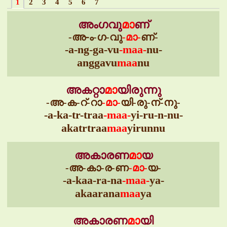
1
2
3
4
5
6
7
അംഗവു
മാ
ണ്
-അ-ം-ഗ-വു
-മാ-
ണ്-
-a-ng-ga-vu
-maa-
nu-
anggavu
maa
nu
അകറ്റാ
മാ
യിരുന്നു
-അ-ക-റ്-റാ
-മാ-
യി-രു-ന്-നു-
-a-ka-tr-traa
-maa-
yi-ru-n-nu-
akatrtraa
maa
yirunnu
അകാരണ
മാ
യ
-അ-കാ-ര-ണ
-മാ-
യ-
-a-kaa-ra-na
-maa-
ya-
akaarana
maa
ya
അകാരണ
മാ
യി