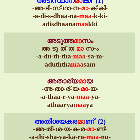
അടിസ്ഥാന
മാ
ക്കി (1)
-അ-ടി-സ്-ഥാ-ന
-മാ-
ക്-കി-
-a-di-s-dhaa-na
-maa-
k-ki-
adisdhaana
maa
kki
അടുത്ത
മാ
സം
-അ-ടു-ത്-ത
-മാ-
സ-ം-
-a-du-th-tha
-maa-
sa-m-
aduththa
maa
sam
അതാര്യ
മാ
യ
-അ-താ-ര്-യ
-മാ-
യ-
-a-thaa-r-ya
-maa-
ya-
athaarya
maa
ya
അതിശയകര
മാ
ണ് (2)
-അ-തി-ശ-യ-ക-ര
-മാ-
ണ്-
-a-thi-sha-ya-ka-ra
-maa-
nu-