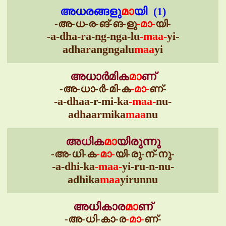
അധരങ്ങളു
മാ
യി (1)
-അ-ധ-ര-ങ്-ങ-ളു
-മാ-
യി-
-a-dha-ra-ng-nga-lu
-maa-
yi-
adharangngalu
maa
yi
അധാർമിക
മാ
ണ്
-അ-ധാ-ർ-മി-ക
-മാ-
ണ്-
-a-dhaa-r-mi-ka
-maa-
nu-
adhaarmika
maa
nu
അധിക
മാ
യിരുന്നു
-അ-ധി-ക
-മാ-
യി-രു-ന്-നു-
-a-dhi-ka
-maa-
yi-ru-n-nu-
adhika
maa
yirunnu
അധികാര
മാ
ണ്
-അ-ധി-കാ-ര
-മാ-
ണ്-