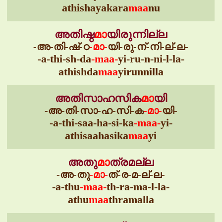
athishayakara
maa
nu
അതിഷ്ഠ
മാ
യിരുന്നില്ല
-അ-തി-ഷ്-ഠ
-മാ-
യി-രു-ന്-നി-ല്-ല-
-a-thi-sh-da
-maa-
yi-ru-n-ni-l-la-
athishda
maa
yirunnilla
അതിസാഹസിക
മാ
യി
-അ-തി-സാ-ഹ-സി-ക
-മാ-
യി-
-a-thi-saa-ha-si-ka
-maa-
yi-
athisaahasika
maa
yi
അതു
മാ
ത്രമല്ല
-അ-തു
-മാ-
ത്-ര-മ-ല്-ല-
-a-thu
-maa-
th-ra-ma-l-la-
athu
maa
thramalla