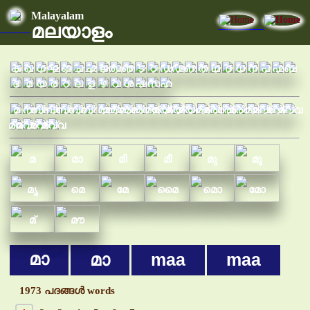
Malayalam
മലയാളം
ക
ഖ
ഗ
ഘ
ങ
ച
ഛ
ജ
ഝ
ഞ
ട
ഠ
ഡ
ഢ
ണ
ത
ഥ
ദ
ധ
ന
പ
ഫ
ബ
ഭ
മ
യ
ര
റ
ല
ള
ഴ
വ
ശ
ഷ
സ
ഹ
മ
മ്പ
മ്പ്പ
മ്പ്യ
മ്പ്ര
മ്പ്ല
മ്പ്വ
മ്മ
മ്മ്യ
മ്മ്ര
മ്മ്വ
മ്യ
മ്യ്യ
മ്യ്ര
മ്യ്വ
മ്ര
മ്ര്യ
മ്ര്ര
മ്ര്വ
മ്ല
മ്ല്യ
മ്ല്ര
മ്ല്വ
മ്വ
മ്വ്യ
മ്വ്ര
മ്വ്വ
മ
മാ
മി
മീ
മു
മൂ
മൃ
മെ
മേ
മൈ
മൊ
മോ
മ്
മൗ
മാ
മാ
maa
maa
1973 പദങ്ങള്‍ words