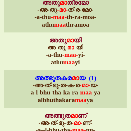
അതു
മാ
ത്രമോ
-അ-തു
-മാ-
ത്-ര-മോ-
-a-thu
-maa-
th-ra-moa-
athu
maa
thramoa
അതു
മാ
യി
-അ-തു
-മാ-
യി-
-a-thu
-maa-
yi-
athu
maa
yi
അത്ഭുതകര
മാ
യ (1)
-അ-ത്-ഭു-ത-ക-ര
-മാ-
യ-
-a-l-bhu-tha-ka-ra
-maa-
ya-
albhuthakara
maa
ya
അത്ഭുത
മാ
ണ്
-അ-ത്-ഭു-ത
-മാ-
ണ്-
-a--l-bhu-tha
-maa-
nu-