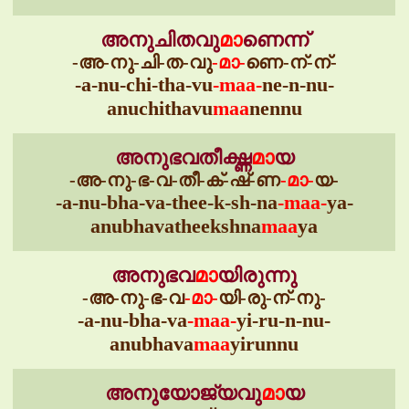
അനുചിതവു
മാ
ണെന്ന്
-അ-നു-ചി-ത-വു
-മാ-
ണെ-ന്-ന്-
-a-nu-chi-tha-vu
-maa-
ne-n-nu-
anuchithavu
maa
nennu
അനുഭവതീക്ഷ്ണ
മാ
യ
-അ-നു-ഭ-വ-തീ-ക്-ഷ്-ണ
-മാ-
യ-
-a-nu-bha-va-thee-k-sh-na
-maa-
ya-
anubhavatheekshna
maa
ya
അനുഭവ
മാ
യിരുന്നു
-അ-നു-ഭ-വ
-മാ-
യി-രു-ന്-നു-
-a-nu-bha-va
-maa-
yi-ru-n-nu-
anubhava
maa
yirunnu
അനുയോജ്യവു
മാ
യ