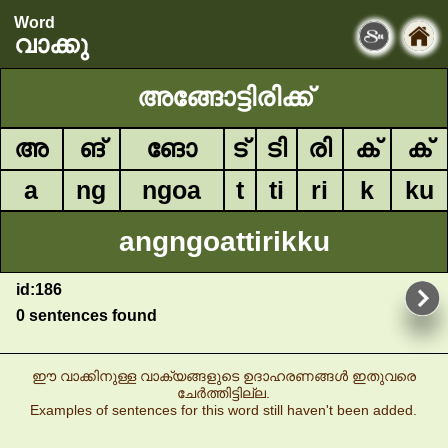
Word
വാക്കു
അങ്ങോട്ടിരിക്ക്
അ
ങ്
ങോ
ട്
ടി
രി
ക്
ക്
a
ng
ngoa
t
ti
ri
k
ku
angngoattirikku
id:186
0 sentences found
ഈ വാക്കിനുള്ള വാക്യങ്ങളുടെ ഉദാഹരണങ്ങൾ ഇതുവരെ
ചേർത്തിട്ടില്ല.
Examples of sentences for this word still haven't been added.