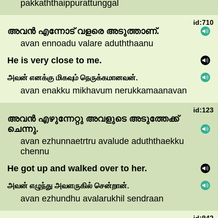
pakkaththaippurattunggal
id:710
അവൻ
എന്നോട്
വളരെ
അടുത്താണ്.
avan ennoadu valare aduththaanu
He is very close to me.
அவன்
எனக்கு
மிகவும்
நெருக்கமானவன்.
avan enakku mikhavum nerukkamaanavan
id:123
അവൻ
എഴുന്നേറ്റു
അവളുടെ
അടുത്തേക്ക്
ചെന്നു.
avan ezhunnaetrtru avalude aduththaekku
chennu
He got up and walked over to her.
அவன்
எழுந்து
அவளருகில்
சென்றான்.
avan ezhundhu avalarukhil sendraan