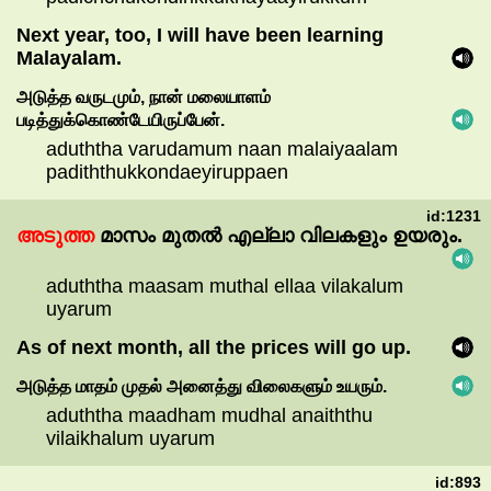
Next year, too, I will have been learning
Malayalam.
அடுத்த
வருடமும்,
நான்
மலையாளம்
படித்துக்கொண்டேயிருப்பேன்.
aduththa varudamum naan malaiyaalam
padiththukkondaeyiruppaen
id:1231
അടുത്ത
മാസം
മുതൽ
എല്ലാ
വിലകളും
ഉയരും.
aduththa maasam muthal ellaa vilakalum
uyarum
As of next month, all the prices will go up.
அடுத்த
மாதம்
முதல்
அனைத்து
விலைகளும்
உயரும்.
aduththa maadham mudhal anaiththu
vilaikhalum uyarum
id:893