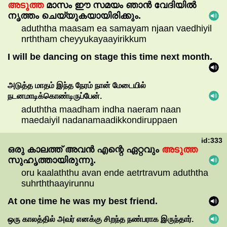
അടുത്ത
മാസം
ഈ
സമയം
ഞാൻ
വേദിയിൽ
നൃത്തം
ചെയ്യുകയായിരിക്കും.
aduththa maasam ea samayam njaan vaedhiyil
nrththam cheyyukayaayirikkum
I will be dancing on stage this time next month.
அடுத்த
மாதம்
இந்த
நேரம்
நான்
மேடையில்
நடனமாடிக்கொண்டிருப்பேன்.
aduththa maadham indha naeram naan
maedaiyil nadanamaadikkondiruppaen
id:333
ഒരു
കാലത്ത്
അവൻ
എന്റെ
ഏറ്റവും
അടുത്ത
സുഹൃത്തായിരുന്നു.
oru kaalaththu avan ende aetrtravum aduththa
suhrththaayirunnu
At one time he was my best friend.
ஒரு
காலத்தில்
அவர்
எனக்கு
சிறந்த
நண்பராக
இருந்தார்.