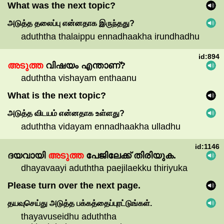
What was the next topic?
அடுத்த
தலைப்பு
என்னதாக
இருந்தது?
aduththa thalaippu ennadhaakha irundhadhu
id:894
അടുത്ത
വിഷയം
എന്താണ്?
aduththa vishayam enthaanu
What is the next topic?
அடுத்த
விடயம்
என்னதாக
உள்ளது?
aduththa vidayam ennadhaakha ulladhu
id:1146
ദയവായി
അടുത്ത
പേജിലേക്ക്
തിരിയുക.
dhayavaayi aduththa paejilaekku thiriyuka
Please turn over the next page.
தயவுசெய்து
அடுத்த
பக்கத்தைப்புரட்டுங்கள்.
thayavuseidhu aduththa