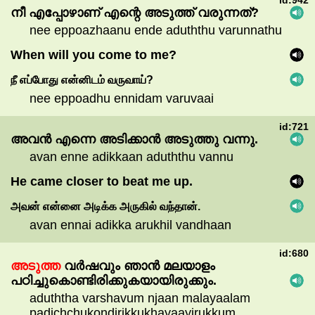
id:942
നീ
എപ്പോഴാണ്
എന്റെ
അടുത്ത്
വരുന്നത്?
nee eppoazhaanu ende aduththu varunnathu
When will you come to me?
நீ
எப்போது
என்னிடம்
வருவாய்?
nee eppoadhu ennidam varuvaai
id:721
അവൻ
എന്നെ
അടിക്കാൻ
അടുത്തു
വന്നു.
avan enne adikkaan aduththu vannu
He came closer to beat me up.
அவன்
என்னை
அடிக்க
அருகில்
வந்தான்.
avan ennai adikka arukhil vandhaan
id:680
അടുത്ത
വർഷവും
ഞാൻ
മലയാളം
പഠിച്ചുകൊണ്ടിരിക്കുകയായിരുക്കും.
aduththa varshavum njaan malayaalam
padichchukondirikkukhayaayirukkum