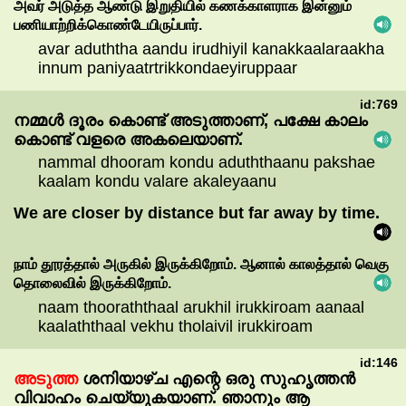
அவர்
அடுத்த
ஆண்டு
இறுதியில்
கணக்காளராக
இன்னும்
பணியாற்றிக்கொண்டேயிருப்பார்.
avar aduththa aandu irudhiyil kanakkaalaraakha
innum paniyaatrtrikkondaeyiruppaar
id:769
നമ്മൾ
ദൂരം
കൊണ്ട്
അടുത്താണ്,
പക്ഷേ
കാലം
കൊണ്ട്
വളരെ
അകലെയാണ്.
nammal dhooram kondu aduththaanu pakshae
kaalam kondu valare akaleyaanu
We are closer by distance but far away by time.
நாம்
தூரத்தால்
அருகில்
இருக்கிறோம்.
ஆனால்
காலத்தால்
வெகு
தொலைவில்
இருக்கிறோம்.
naam thooraththaal arukhil irukkiroam aanaal
kaalaththaal vekhu tholaivil irukkiroam
id:146
അടുത്ത
ശനിയാഴ്ച
എന്റെ
ഒരു
സുഹൃത്തൻ
വിവാഹം
ചെയ്യുകയാണ്.
ഞാനും
ആ