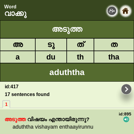
Word
വാക്കു
അടുത്ത
അ
ടു
ത്
ത
a
du
th
tha
aduththa
id:417
17 sentences found
1
id:895
അടുത്ത
വിഷയം
എന്തായിരുന്നു?
aduththa vishayam enthaayirunnu