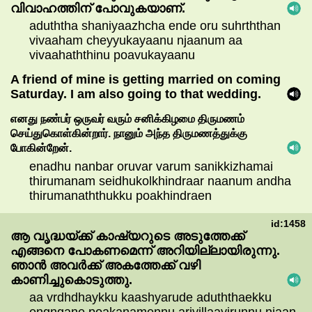
വിവാഹത്തിന്
പോവുകയാണ്.
aduththa shaniyaazhcha ende oru suhrththan
vivaaham cheyyukayaanu njaanum aa
vivaahaththinu poavukayaanu
A friend of mine is getting married on coming
Saturday. I am also going to that wedding.
எனது
நண்பர்
ஒருவர்
வரும்
சனிக்கிழமை
திருமணம்
செய்துகொள்கின்றார்.
நானும்
அந்த
திருமணத்துக்கு
போகின்றேன்.
enadhu nanbar oruvar varum sanikkizhamai
thirumanam seidhukolkhindraar naanum andha
thirumanaththukku poakhindraen
id:1458
ആ
വൃദ്ധയ്ക്ക്
കാഷ്യറുടെ
അടുത്തേക്ക്
എങ്ങനെ
പോകണമെന്ന്
അറിയില്ലായിരുന്നു.
ഞാൻ
അവർക്ക്
അകത്തേക്ക്
വഴി
കാണിച്ചുകൊടുത്തു.
aa vrdhdhaykku kaashyarude aduththaekku