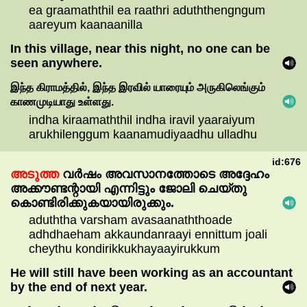
ea graamaththil ea raathri aduththengngum
aareyum kaanaanilla
In this village, near this night, no one can be
seen anywhere.
இந்த
கிராமத்தில்,
இந்த
இரவில்
யாரையும்
அருகிலெங்கும்
காணமுடியாது
உள்ளது.
indha kiraamaththil indha iravil yaaraiyum
arukhilenggum kaanamudiyaadhu ulladhu
id:676
അടുത്ത
വർഷം
അവസാനത്തോടെ
അദ്ദേഹം
അക്കൗണ്ടന്റായി
എന്നിട്ടും
ജോലി
ചെയ്തു
കൊണ്ടിരിക്കുകയായിരുക്കും.
aduththa varsham avasaanaththoade
adhdhaeham akkaundanraayi ennittum joali
cheythu kondirikkukhayaayirukkum
He will still have been working as an accountant
by the end of next year.