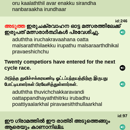
oru kaalaththil avar enakku sirandha
nanbaraakha irundhaar
id:246
അടുത്ത
ഇരുചക്രവാഹന
ഓട്ട
മത്സരത്തിലേക്ക്
ഇരുപത്
മത്സരാർത്ഥികൾ
പ്രവേശിച്ചു.
aduththa iruchakravaahana oatta
malsaraththilaekku irupathu malsaraarthdhikal
pravaeshichchu
Twenty competiors have entered for the next
cycle race.
அடுத்த
துவிச்சக்கரவண்டி
ஓட்டப்பந்தயத்திற்கு
இருபது
போட்டியாளர்கள்
பிரவேசித்துள்ளார்கள்.
aduththa thuvichchakkaravandi
oattappandhayaththitrku irubadhu
poattiyaalarkhal piravaesiththullaarkhal
id:97
ഈ
ഗ്രാമത്തിൽ
ഈ
രാത്രി
അടുത്തെങ്ങും
ആരെയും
കാണാനില്ല.