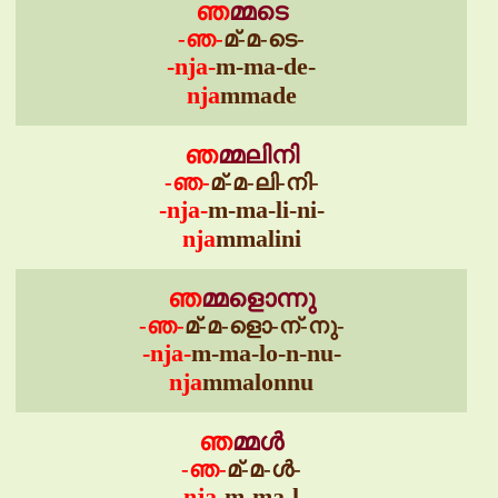
ഞ
മ്മടെ
-ഞ-
മ്-മ-ടെ-
-nja-
m-ma-de-
nja
mmade
ഞ
മ്മലിനി
-ഞ-
മ്-മ-ലി-നി-
-nja-
m-ma-li-ni-
nja
mmalini
ഞ
മ്മളൊന്നു
-ഞ-
മ്-മ-ളൊ-ന്-നു-
-nja-
m-ma-lo-n-nu-
nja
mmalonnu
ഞ
മ്മൾ
-ഞ-
മ്-മ-ൾ-
-nja-
m-ma-l-