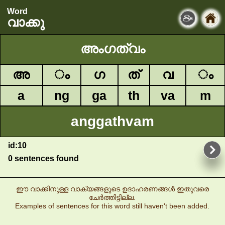
Word
വാക്കു
അംഗത്വം
അ
ം
ഗ
ത്
വ
ം
a
ng
ga
th
va
m
anggathvam
id:10
0 sentences found
ഈ വാക്കിനുള്ള വാക്യങ്ങളുടെ ഉദാഹരണങ്ങൾ ഇതുവരെ
ചേർത്തിട്ടില്ല.
Examples of sentences for this word still haven't been added.