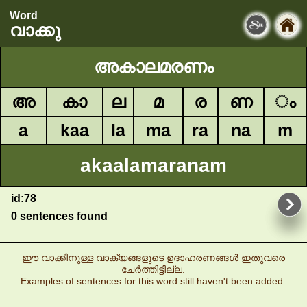
Word
വാക്കു
അകാലമരണം
അ
കാ
ല
മ
ര
ണ
ം
a
kaa
la
ma
ra
na
m
akaalamaranam
id:78
0 sentences found
ഈ വാക്കിനുള്ള വാക്യങ്ങളുടെ ഉദാഹരണങ്ങൾ ഇതുവരെ
ചേർത്തിട്ടില്ല.
Examples of sentences for this word still haven't been added.