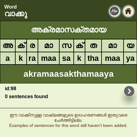
Word
വാക്കു
അക്രമാസക്തമായ
അ
ക്
ര
മാ
സ
ക്
ത
മാ
യ
a
k
ra
maa
sa
k
tha
maa
ya
akramaasakthamaaya
id:98
0 sentences found
ഈ വാക്കിനുള്ള വാക്യങ്ങളുടെ ഉദാഹരണങ്ങൾ ഇതുവരെ
ചേർത്തിട്ടില്ല.
Examples of sentences for this word still haven't been added.