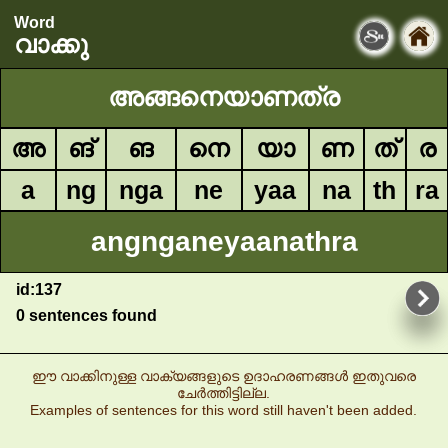
Word
വാക്കു
അങ്ങനെയാണത്ര
അ
ങ്
ങ
നെ
യാ
ണ
ത്
ര
a
ng
nga
ne
yaa
na
th
ra
angnganeyaanathra
id:137
0 sentences found
ഈ വാക്കിനുള്ള വാക്യങ്ങളുടെ ഉദാഹരണങ്ങൾ ഇതുവരെ
ചേർത്തിട്ടില്ല.
Examples of sentences for this word still haven't been added.