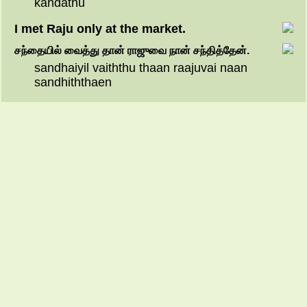
kandathu
I met Raju only at the market.
சந்தையில்
வைத்து
தான்
ராஜுவை
நான்
சந்தித்தேன்.
sandhaiyil vaiththu thaan raajuvai naan
sandhiththaen