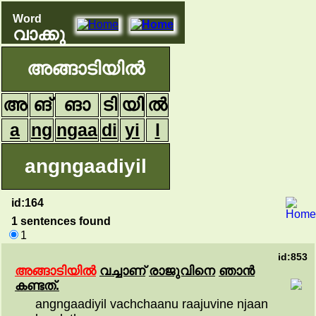
Word
വാക്കു
അങ്ങാടിയിൽ
അ
ങ്
ങാ
ടി
യി
ൽ
a
ng
ngaa
di
yi
l
angngaadiyil
id:164
1 sentences found
1
id:853
അങ്ങാടിയിൽ
വച്ചാണ്
രാജുവിനെ
ഞാൻ
കണ്ടത്.
angngaadiyil vachchaanu raajuvine njaan