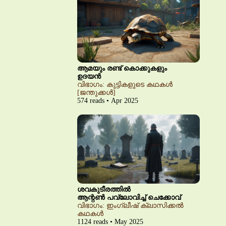
ആമയും രണ്ട് കൊക്കുകളും
ഉദയൻ
വിഭാഗം: കുട്ടികളുടെ കഥകൾ
[ജന്തുക്കൾ]
574 reads • Apr 2025
ശവകുടീരത്തിൽ
ആന്റൺ പവ്‌ലോവിച്ച് ചെക്കോവ്
വിഭാഗം: ഇംഗ്ലീഷ് ക്ലാസിക്കൽ
കഥകൾ
1124 reads • May 2025