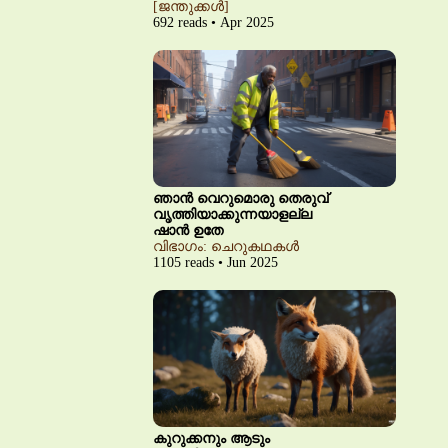
[ജന്തുക്കൾ]
692 reads • Apr 2025
ഞാൻ വെറുമൊരു തെരുവ്
വൃത്തിയാക്കുന്നയാളല്ല
ഷാൻ ഉതേ
വിഭാഗം: ചെറുകഥകൾ
1105 reads • Jun 2025
കുറുക്കനും ആടും