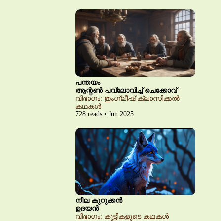
പന്തയം
ആന്റൺ പവ്‌ലോവിച്ച് ചെക്കോവ്
വിഭാഗം: ഇംഗ്ലീഷ് ക്ലാസിക്കൽ
കഥകൾ
728 reads • Jun 2025
നീല കുറുക്കൻ
ഉദയൻ
വിഭാഗം: കുട്ടികളുടെ കഥകൾ