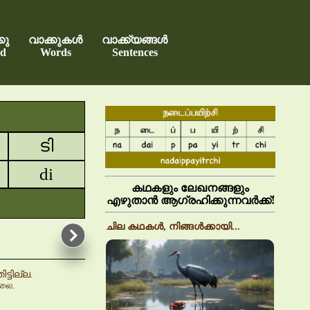
കു
വാക്കുകൾ
വാക്ക്യങ്ങൾ
d
Words
Sentences
ടി
di
കഥകളും ലേഖനങ്ങളും
എഴുതാൻ ആഗ്രഹിക്കുന്നവർക്ക്!
ചില കഥകൾ, നിങ്ങൾക്കായി...
ടില്ല.
்லை.