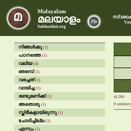
Malayalam
മലയാളം
സ്വരാക
Vow
Subhashini.org
നിങ്ങൾക്കു
(1)
പഠനത്തെ
(1)
വലിയ
(4)
ഞരമ്പ്
(1)
വരച്ചത്
(1)
വായിച്ച
(1)
രണ്ടുമണിക്ക്
(1)
id:266
അതൊരു
0 sentence
(1)
സ്ത്രീകളായിരുന്നു
(1)
ചോദിച്ചില്ല
(1)
എന്നും
(1)