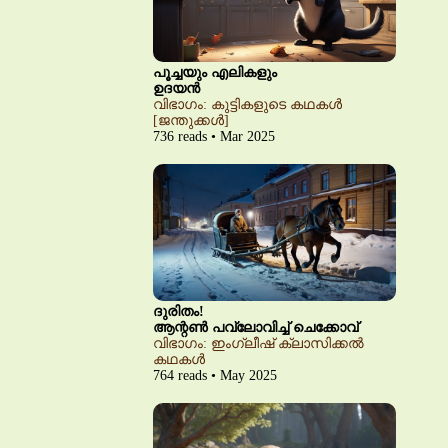
പൂച്ചയും എലികളും
ഉദയൻ
വിഭാഗം: കുട്ടികളുടെ കഥകൾ
[ജന്തുക്കൾ]
736 reads • Mar 2025
ദുരിതം!
ആന്റൺ പവ്‌ലോവിച്ച് ചെക്കോവ്
വിഭാഗം: ഇംഗ്ലീഷ് ക്ലാസിക്കൽ
കഥകൾ
764 reads • May 2025