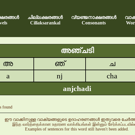
്ഷരങ്ങൾ
ചില്ലക്ഷരങ്ങൾ
വ്യഞ്ജനാക്ഷരങ്ങൾ
വാക്
els
Cillaksarankal
Consonants
Wor
അഞ്ചടി
അ
ഞ്
ച
a
nj
cha
anjchadi
s found
ഈ വാക്കിനുള്ള വാക്യങ്ങളുടെ ഉദാഹരണങ്ങൾ ഇതുവരെ ചേർത്തിട്
இந்த வார்த்தைக்கான உதாரண வாக்கியங்கள் இன்னும் சேர்க்கப்படவில
Examples of sentences for this word still haven't been added.