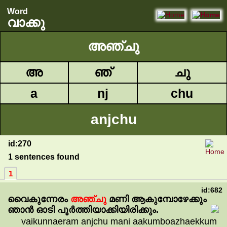
Word
വാക്കു
അഞ്ചു
അ
ഞ്
ചു
a
nj
chu
anjchu
id:270
1 sentences found
1
id:682
വൈകുന്നേരം
അഞ്ചു
മണി
ആകുമ്പോഴേക്കും
ഞാൻ
ഓടി
പൂർത്തിയാക്കിയിരിക്കും.
vaikunnaeram anjchu mani aakumboazhaekkum