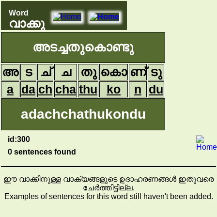
Word
വാക്കു
അടച്ചതുകൊണ്ടു
അ
ട
ച്
ച
തു
കൊ
ണ്
ടു
a
da
ch
cha
thu
ko
n
du
adachchathukondu
id:300
0 sentences found
ഈ വാക്കിനുള്ള വാക്യങ്ങളുടെ ഉദാഹരണങ്ങൾ ഇതുവരെ
ചേർത്തിട്ടില്ല.
Examples of sentences for this word still haven't been added.