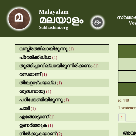
Malayalam
മലയാളം
സ്വരാക
Vow
Subhashini.org
വസ്ത്രത്തിലായിരുന്നു
(1)
പ്രേമിക്കില്ലാ
(1)
തൂങ്ങിച്ചാവില്ലായിരുന്നിരിക്കണം
(1)
രസമാണ്
(1)
തിങ്കളാഴ്ചയല്ല
(1)
ശുദ്ധവായു
(1)
പഠിക്കേണ്ടിയിരുന്നു
(1)
id:440
ചാടി
1 sentence
(1)
എങ്ങോട്ടാണ്
(1)
1
ഉണർത്തുക
(1)
അവ
നിൽക്കുകയാണ്
(2)