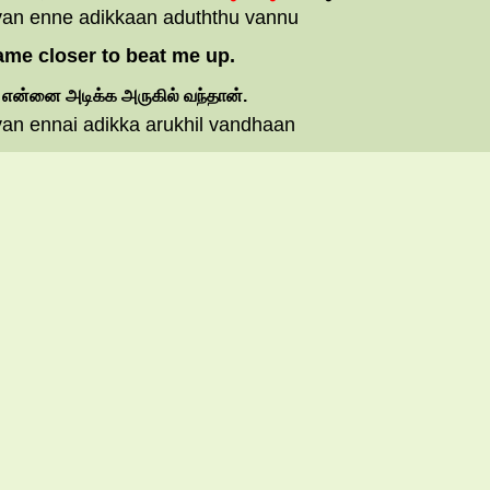
van enne adikkaan aduththu vannu
ame closer to beat me up.
்
என்னை
அடிக்க
அருகில்
வந்தான்.
an ennai adikka arukhil vandhaan