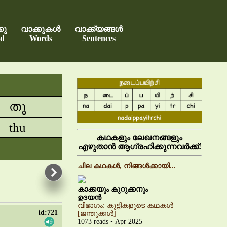
കു
വാക്കുകൾ
വാക്ക്യങ്ങൾ
d
Words
Sentences
തു
thu
കഥകളും ലേഖനങ്ങളും
എഴുതാൻ ആഗ്രഹിക്കുന്നവർക്ക്!
ചില കഥകൾ, നിങ്ങൾക്കായി...
കാക്കയും കുറുക്കനും
ഉദയൻ
വിഭാഗം: കുട്ടികളുടെ കഥകൾ
id:721
[ജന്തുക്കൾ]
1073 reads • Apr 2025