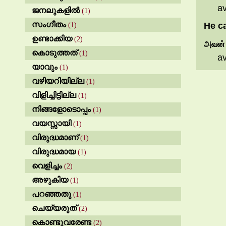
a
ജനലുകളിൽ
(1)
സംഗീതം
He c
(1)
ഉണ്ടാക്കിയ
(2)
அவன
കൊടുത്തത്
(1)
av
യാവും
(1)
വഴിയറിയില്ല
(1)
വിളിച്ചിട്ടില്ല
(1)
നിങ്ങളോടൊപ്പം
(1)
വയസ്സായി
(1)
വിരുദ്ധമാണ്
(1)
വിരുദ്ധമായ
(1)
വെളിച്ചം
(2)
അഴുകിയ
(1)
പറഞ്ഞതു
(1)
ചെയ്യരുത്
(2)
കൊണ്ടുവരേണ്ട
(2)