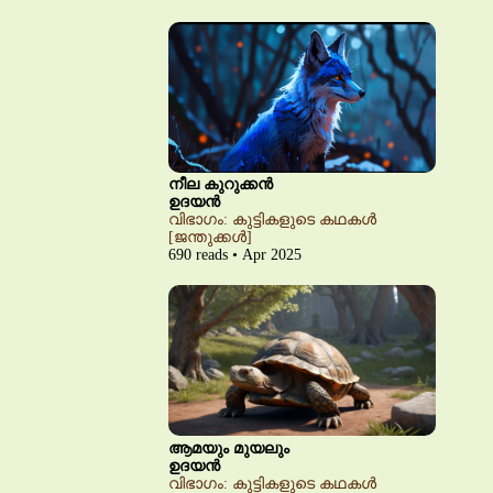
നീല കുറുക്കൻ
ഉദയൻ
വിഭാഗം: കുട്ടികളുടെ കഥകൾ
[ജന്തുക്കൾ]
690 reads • Apr 2025
ആമയും മുയലും
ഉദയൻ
വിഭാഗം: കുട്ടികളുടെ കഥകൾ