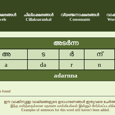
്ഷരങ്ങൾ
ചില്ലക്ഷരങ്ങൾ
വ്യഞ്ജനാക്ഷരങ്ങൾ
വാക്
els
Cillaksarankal
Consonants
Wor
അടർന്ന
അ
ട
ർ
ന്
a
da
r
n
adarnna
s found
ഈ വാക്കിനുള്ള വാക്യങ്ങളുടെ ഉദാഹരണങ്ങൾ ഇതുവരെ ചേർത്തിട്
இந்த வார்த்தைக்கான உதாரண வாக்கியங்கள் இன்னும் சேர்க்கப்படவில
Examples of sentences for this word still haven't been added.