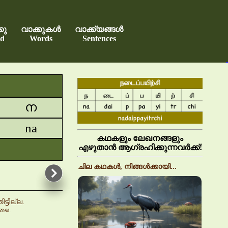
കു
വാക്കുകൾ
വാക്ക്യങ്ങൾ
d
Words
Sentences
ന
na
കഥകളും ലേഖനങ്ങളും
എഴുതാൻ ആഗ്രഹിക്കുന്നവർക്ക്!
ചില കഥകൾ, നിങ്ങൾക്കായി...
ടില്ല.
்லை.