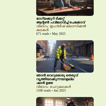
ഭാഗ്യക്കുറി ടിക്കറ്റ്
ആന്റൺ പവ്‌ലോവിച്ച് ചെക്കോവ്
വിഭാഗം: ഇംഗ്ലീഷ് ക്ലാസിക്കൽ
കഥകൾ
671 reads • May 2025
ഞാൻ വെറുമൊരു തെരുവ്
വൃത്തിയാക്കുന്നയാളല്ല
ഷാൻ ഉതേ
വിഭാഗം: ചെറുകഥകൾ
1100 reads • Jun 2025