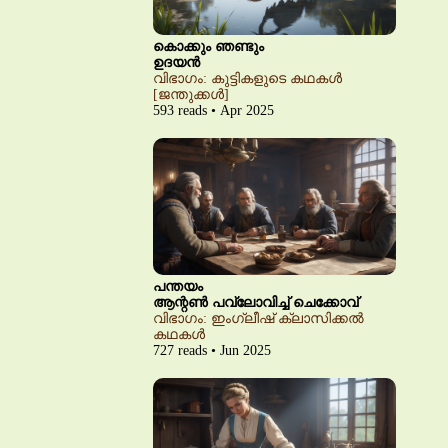
കൊക്കും ഞണ്ടും
ഉദയൻ
വിഭാഗം: കുട്ടികളുടെ കഥകൾ
[ജന്തുക്കൾ]
593 reads • Apr 2025
പന്തയം
ആന്റൺ പവ്‌ലോവിച്ച് ചെക്കോവ്
വിഭാഗം: ഇംഗ്ലീഷ് ക്ലാസിക്കൽ
കഥകൾ
727 reads • Jun 2025