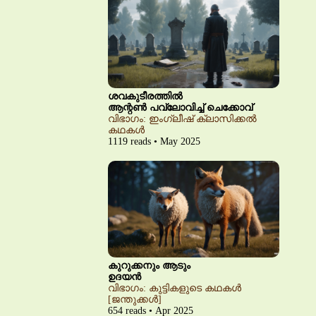
ശവകുടീരത്തിൽ
ആന്റൺ പവ്‌ലോവിച്ച് ചെക്കോവ്
വിഭാഗം: ഇംഗ്ലീഷ് ക്ലാസിക്കൽ
കഥകൾ
1119 reads • May 2025
കുറുക്കനും ആടും
ഉദയൻ
വിഭാഗം: കുട്ടികളുടെ കഥകൾ
[ജന്തുക്കൾ]
654 reads • Apr 2025