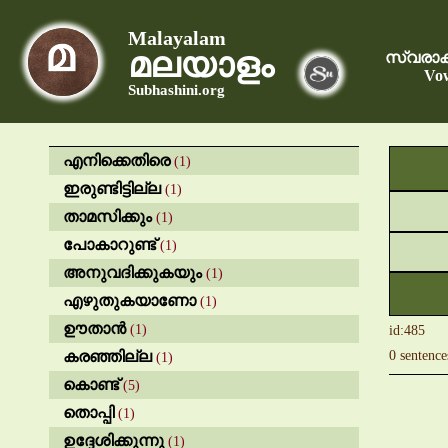
Malayalam
മലയാളം
സ്വരാക
Vow
Subhashini.org
എനിക്കെതിരെ
(1)
ഇരുണ്ടിട്ടില്ല
(1)
താമസിക്കും
(1)
പോകാറുണ്ട്
(1)
അനുവദിക്കുകയും
(1)
എഴുതുകയാണോ
(1)
ഊതാൻ
(1)
id:485
കരഞ്ഞില്ല
0 sentence
(1)
കൊണ്ട്
(5)
തൊപ്പി
(1)
ഉദ്ദേശിക്കുന്നു
(1)