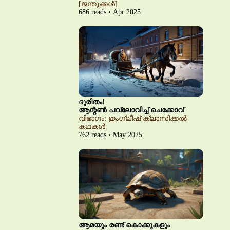
[ജന്തുക്കൾ]
686 reads • Apr 2025
ദുരിതം!
ആന്റൺ പവ്‌ലോവിച്ച് ചെക്കോവ്
വിഭാഗം: ഇംഗ്ലീഷ് ക്ലാസിക്കൽ
കഥകൾ
762 reads • May 2025
ആമയും രണ്ട് കൊക്കുകളും