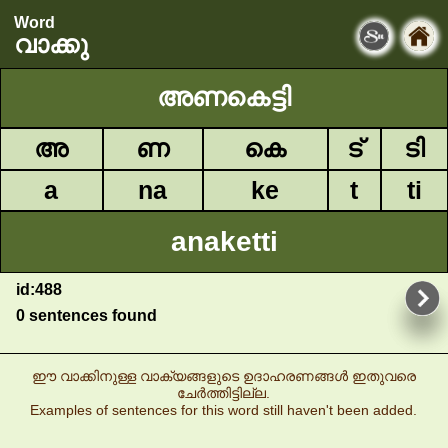
Word
വാക്കു
അണകെട്ടി
അ
ണ
കെ
ട്
ടി
a
na
ke
t
ti
anaketti
id:488
0 sentences found
ഈ വാക്കിനുള്ള വാക്യങ്ങളുടെ ഉദാഹരണങ്ങൾ ഇതുവരെ
ചേർത്തിട്ടില്ല.
Examples of sentences for this word still haven't been added.