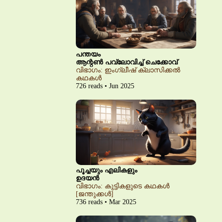
പന്തയം
ആന്റൺ പവ്‌ലോവിച്ച് ചെക്കോവ്
വിഭാഗം: ഇംഗ്ലീഷ് ക്ലാസിക്കൽ
കഥകൾ
726 reads • Jun 2025
പൂച്ചയും എലികളും
ഉദയൻ
വിഭാഗം: കുട്ടികളുടെ കഥകൾ
[ജന്തുക്കൾ]
736 reads • Mar 2025