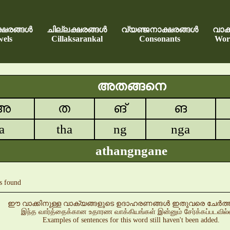
്ഷരങ്ങൾ
ചില്ലക്ഷരങ്ങൾ
വ്യഞ്ജനാക്ഷരങ്ങൾ
വാക്
els
Cillaksarankal
Consonants
Wor
അതങ്ങനെ
അ
ത
ങ്
ങ
a
tha
ng
nga
athangngane
s found
ഈ വാക്കിനുള്ള വാക്യങ്ങളുടെ ഉദാഹരണങ്ങൾ ഇതുവരെ ചേർത്തിട്
இந்த வார்த்தைக்கான உதாரண வாக்கியங்கள் இன்னும் சேர்க்கப்படவில
Examples of sentences for this word still haven't been added.