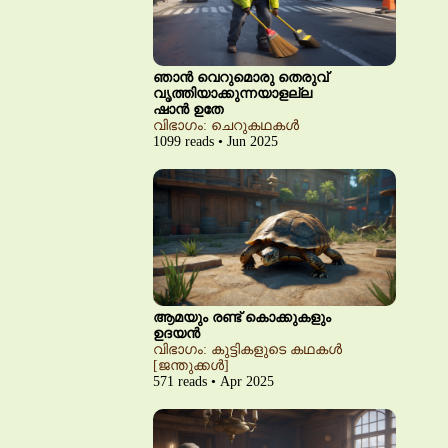
ഞാൻ വെറുമൊരു തെരുവ്
വൃത്തിയാക്കുന്നയാളല്ല
ഷാൻ ഉതേ
വിഭാഗം: ചെറുകഥകൾ
1099 reads • Jun 2025
ആമയും രണ്ട് കൊക്കുകളും
ഉദയൻ
വിഭാഗം: കുട്ടികളുടെ കഥകൾ
[ജന്തുക്കൾ]
571 reads • Apr 2025