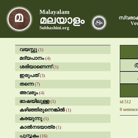
Malayalam
മലയാളം
സ്വരാക
Vow
Subhashini.org
വയസ്സു
(1)
മദ്യപാനം
(4)
ശരിയാണെന്ന്
(1)
ഇരുപത്
(3)
തന്നെ
(7)
അവരും
(4)
ഭാഷയിലുള്ള
(1)
id:512
കഴിഞ്ഞിരുന്നെങ്കിൽ
0 sentence
(1)
കരയുന്നു
(1)
കാൽനടയാത്ര
(1)
പുസ്തകം
(16)