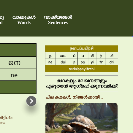
കു
വാക്കുകൾ
വാക്ക്യങ്ങൾ
d
Words
Sentences
നെ
ne
കഥകളും ലേഖനങ്ങളും
എഴുതാൻ ആഗ്രഹിക്കുന്നവർക്ക്!
ചില കഥകൾ, നിങ്ങൾക്കായി...
ടില്ല.
்லை.