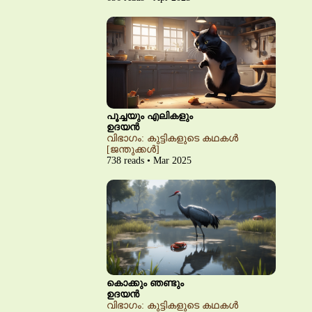
പൂച്ചയും എലികളും
ഉദയൻ
വിഭാഗം: കുട്ടികളുടെ കഥകൾ
[ജന്തുക്കൾ]
738 reads • Mar 2025
കൊക്കും ഞണ്ടും
ഉദയൻ
വിഭാഗം: കുട്ടികളുടെ കഥകൾ