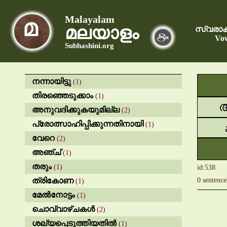
Malayalam
മലയാളം
സ്വരാക
Vow
Subhashini.org
നന്നായിട്ടു
(1)
തിരഞ്ഞെടുക്കാം
(1)
അനുവദിക്കുകയുമില്ല
(2)
പ്രോത്സാഹിപ്പിക്കുന്നതിനായി
(1)
വേറെ
(2)
​​അഞ്ച്
(1)
തരും
(1)
id:538
ത്രികോണ
0 sentence
(1)
മേൽനോട്ടം
(1)
ചൊവ്വാഴ്ചകൾ
(2)
ശല്യപ്പെടുത്തിയതിൽ
(1)