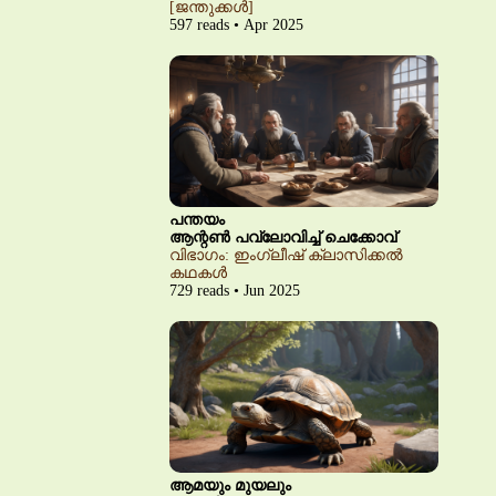
[ജന്തുക്കൾ]
597 reads • Apr 2025
പന്തയം
ആന്റൺ പവ്‌ലോവിച്ച് ചെക്കോവ്
വിഭാഗം: ഇംഗ്ലീഷ് ക്ലാസിക്കൽ
കഥകൾ
729 reads • Jun 2025
ആമയും മുയലും