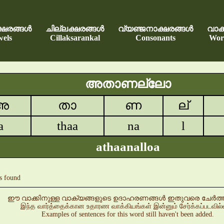
്ഷരങ്ങൾ
ചില്ലക്ഷരങ്ങൾ
വ്യഞ്ജനാക്ഷരങ്ങൾ
വാക്
els
Cillaksarankal
Consonants
Wor
അതാണല്ലോ
അ
താ
ണ
ല്
a
thaa
na
l
athaanalloa
s found
ഈ വാക്കിനുള്ള വാക്യങ്ങളുടെ ഉദാഹരണങ്ങൾ ഇതുവരെ ചേർത്തിട്
இந்த வார்த்தைக்கான உதாரண வாக்கியங்கள் இன்னும் சேர்க்கப்படவில
Examples of sentences for this word still haven't been added.