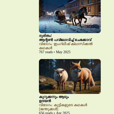
ദുരിതം!
ആന്റൺ പവ്‌ലോവിച്ച് ചെക്കോവ്
വിഭാഗം: ഇംഗ്ലീഷ് ക്ലാസിക്കൽ
കഥകൾ
767 reads • May 2025
കുറുക്കനും ആടും
ഉദയൻ
വിഭാഗം: കുട്ടികളുടെ കഥകൾ
[ജന്തുക്കൾ]
656 reads • Apr 2025