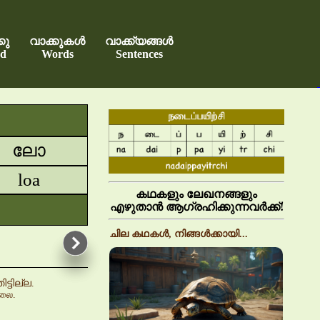
കു
വാക്കുകൾ
വാക്ക്യങ്ങൾ
d
Words
Sentences
ലോ
loa
കഥകളും ലേഖനങ്ങളും
എഴുതാൻ ആഗ്രഹിക്കുന്നവർക്ക്!
ചില കഥകൾ, നിങ്ങൾക്കായി...
ടില്ല.
்லை.