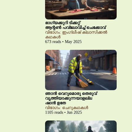
ഭാഗ്യക്കുറി ടിക്കറ്റ്
ആന്റൺ പവ്‌ലോവിച്ച് ചെക്കോവ്
വിഭാഗം: ഇംഗ്ലീഷ് ക്ലാസിക്കൽ
കഥകൾ
673 reads • May 2025
ഞാൻ വെറുമൊരു തെരുവ്
വൃത്തിയാക്കുന്നയാളല്ല
ഷാൻ ഉതേ
വിഭാഗം: ചെറുകഥകൾ
1105 reads • Jun 2025