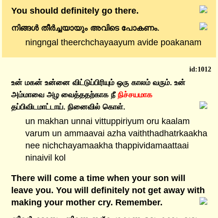
You should definitely go there.
നിങ്ങൾ
തീർച്ചയായും
അവിടെ
പോകണം.
ningngal theerchchayaayum avide poakanam
id:1012
உன்
மகன்
உன்னை
விட்டுப்பிரியும்
ஒரு
காலம்
வரும்.
உன்
அம்மாவை
அழ
வைத்ததற்காக
நீ
நிச்சயமாக
தப்பிவிடமாட்டாய்.
நினைவில்
கொள்.
un makhan unnai vittuppiriyum oru kaalam
varum un ammaavai azha vaiththadhatrkaakha
nee nichchayamaakha thappividamaattaai
ninaivil kol
There will come a time when your son will
leave you. You will definitely not get away with
making your mother cry. Remember.