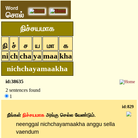
Word
சொல்
நிச்சயமாக
நி
ச்
ச
ய
மா
க
ni
ch
cha
ya
maa
kha
nichchayamaakha
id:38635
2 sentences found
1
id:829
நீங்கள்
நிச்சயமாக
அங்கு
செல்ல
வேண்டும்.
neenggal nichchayamaakha anggu sella
vaendum