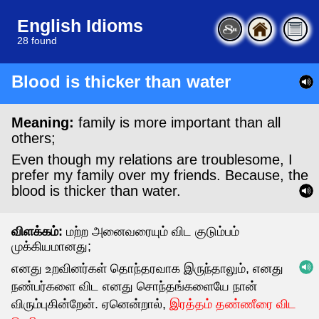
English
Idioms
28 found
Blood is thicker than water
Meaning:
family is more important than all
others;
Even though my relations are troublesome, I
prefer my family over my friends. Because, the
blood is thicker than water.
விளக்கம்:
மற்ற அனைவரையும் விட குடும்பம்
முக்கியமானது;
எனது உறவினர்கள் தொந்தரவாக இருந்தாலும், எனது
நண்பர்களை விட எனது சொந்தங்களையே நான்
விரும்புகின்றேன். ஏனென்றால்,
இரத்தம் தண்ணீரை விட