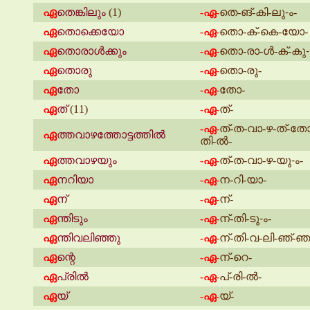
ഏ
തെങ്കിലും
(1)
തെ-ങ്-കി-ലു-ം-
-ഏ-
ഏ
തൊക്കെയോ
തൊ-ക്-കെ-യോ-
-ഏ-
ഏ
തൊരാൾക്കും
തൊ-രാ-ൾ-ക്-കു-
-ഏ-
ഏ
തൊരു
തൊ-രു-
-ഏ-
ഏ
തോ
തോ-
-ഏ-
ഏ
ത്
(11)
ത്-
-ഏ-
ത്-ത-വാ-ഴ-ത്-തോ-
-ഏ-
ഏ
ത്തവാഴത്തോട്ടത്തിൽ
തി-ൽ-
ഏ
ത്തവാഴയും
ത്-ത-വാ-ഴ-യു-ം-
-ഏ-
ഏ
നറിയാ
ന-റി-യാ-
-ഏ-
ഏ
ന്
ന്-
-ഏ-
ഏ
ന്തിടും
ന്-തി-ടു-ം-
-ഏ-
ഏ
ന്തിവലിഞ്ഞു
ന്-തി-വ-ലി-ഞ്-ഞ
-ഏ-
ഏ
ന്റെ
ന്-റെ-
-ഏ-
ഏ
പ്രിൽ
പ്-രി-ൽ-
-ഏ-
ഏ
യ്
യ്-
-ഏ-