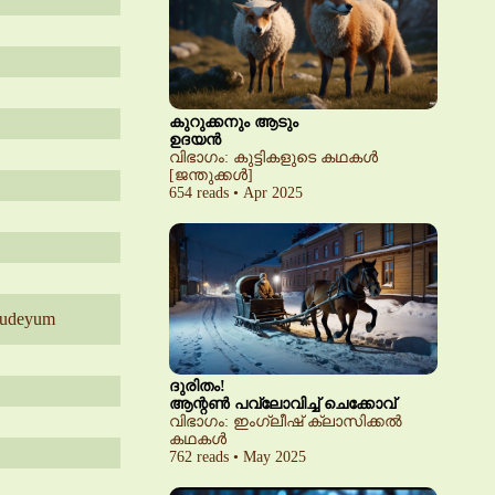
കുറുക്കനും ആടും
ഉദയൻ
വിഭാഗം: കുട്ടികളുടെ കഥകൾ
[ജന്തുക്കൾ]
654 reads • Apr 2025
ludeyum
ദുരിതം!
ആന്റൺ പവ്‌ലോവിച്ച് ചെക്കോവ്
വിഭാഗം: ഇംഗ്ലീഷ് ക്ലാസിക്കൽ
കഥകൾ
762 reads • May 2025