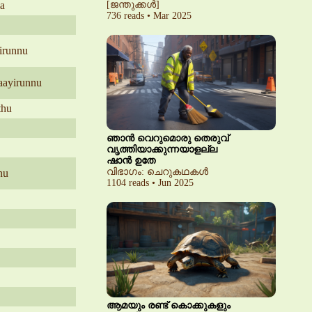
la
[ജന്തുക്കൾ]
736 reads • Mar 2025
yirunnu
aayirunnu
thu
ഞാൻ വെറുമൊരു തെരുവ്
വൃത്തിയാക്കുന്നയാളല്ല
ഷാൻ ഉതേ
വിഭാഗം: ചെറുകഥകൾ
nu
1104 reads • Jun 2025
ആമയും രണ്ട് കൊക്കുകളും