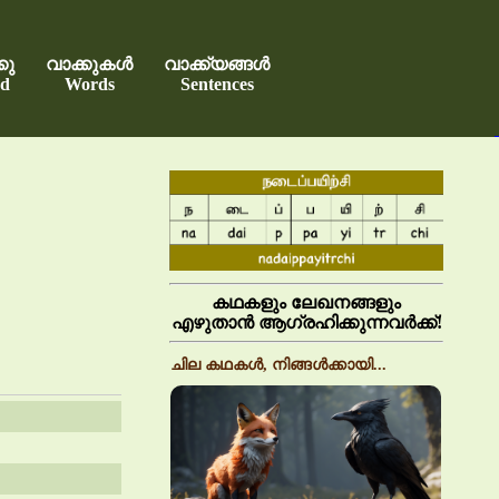
കു
വാക്കുകൾ
വാക്ക്യങ്ങൾ
d
Words
Sentences
കഥകളും ലേഖനങ്ങളും
എഴുതാൻ ആഗ്രഹിക്കുന്നവർക്ക്!
ചില കഥകൾ, നിങ്ങൾക്കായി...