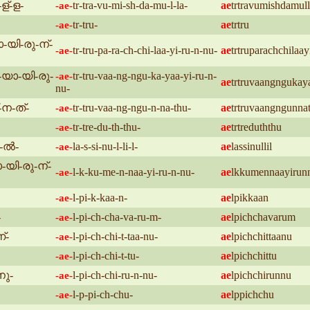
ള്-ള-
tr-tra-vu-mi-sh-da-mu-l-la-
ae
trtravumishdamul
-ae-
tr-tru-
ae
trtru
-ae-
ാ-യി-രു-ന്-
tr-tru-pa-ra-ch-chi-laa-yi-ru-n-nu-
ae
trtruparachchilaa
-ae-
-യാ-യി-രു-
tr-tru-vaa-ng-ngu-ka-yaa-yi-ru-n-
-ae-
ae
trtruvaangngukay
nu-
-ന-ത്-
tr-tru-vaa-ng-ngu-n-na-thu-
ae
trtruvaangngunna
-ae-
tr-tre-du-th-thu-
ae
trtreduththu
-ae-
ി-ൽ-
la-s-si-nu-l-li-l-
ae
lassinullil
-ae-
-യി-രു-ന്-
l-k-ku-me-n-naa-yi-ru-n-nu-
ae
lkkumennaayirun
-ae-
l-pi-k-kaa-n-
ae
lpikkaan
-ae-
-
l-pi-ch-cha-va-ru-m-
ae
lpichchavarum
-ae-
്-
l-pi-ch-chi-t-taa-nu-
ae
lpichchittaanu
-ae-
l-pi-ch-chi-t-tu-
ae
lpichchittu
-ae-
നു-
l-pi-ch-chi-ru-n-nu-
ae
lpichchirunnu
-ae-
l-p-pi-ch-chu-
ae
lppichchu
-ae-