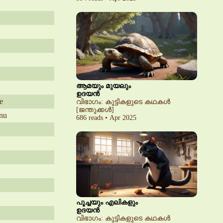
ആമയും മുയലും
ഉദയൻ
e
വിഭാഗം: കുട്ടികളുടെ കഥകൾ
[ജന്തുക്കൾ]
anu
686 reads • Apr 2025
പൂച്ചയും എലികളും
ഉദയൻ
വിഭാഗം: കുട്ടികളുടെ കഥകൾ