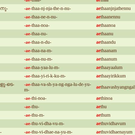
-ae-
നു-
thaa-nj-nja-the-n-nu-
ae
thaanjnjathennu
-ae-
thaa-ne-n-nu-
ae
thaanennu
-ae-
thaa-noa-
ae
thaanoa
-ae-
thaa-nu-
ae
thaanu
-ae-
thaa-n-du-
ae
thaandu
-ae-
thaa-na-m-
ae
thaanam
-ae-
thaa-nu-m-
ae
thaanum
-ae-
thaa-yaa-lu-m-
ae
thaayaalum
-ae-
thaa-yi-ri-k-ku-m-
ae
thaayirikkum
-ae-
ളു-ടെ-
thaa-va-sh-ya-ng-nga-lu-de-yu-
-ae-
ae
thaavashyangnga
m-
thi-noa-
ae
thinoa
-ae-
thu-
ae
thu
-ae-
thu-m-
ae
thum
-ae-
thu-vi-dha-vu-m-
ae
thuvidhavum
-ae-
-
thu-vi-dhae-na-yu-m-
ae
thuvidhaenayum
-ae-