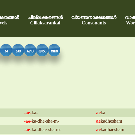
്ഷരങ്ങൾ
ചില്ലക്ഷരങ്ങൾ
വ്യഞ്ജനാക്ഷരങ്ങൾ
വാക്
els
Cillaksarankal
Consonants
Wor
ഒ
ഓ
ഔ
അം
അഃ
ka-
ae
ka
-ae-
ka-dhe-sha-m-
ae
kadhesham
-ae-
ka-dhae-sha-m-
ae
kadhaesham
-ae-