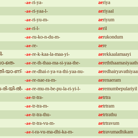
ri-ya-
ae
riya
-ae-
ri-yaa-l-
ae
riyaal
-ae-
ri-yu-m-
ae
riyum
-ae-
ri-l-
ae
ril
-ae-
ru-ko-n-du-m-
ae
rukondum
-ae-
re-
ae
re
-ae-
ി-
re-k-kaa-la-maa-yi-
ae
rekkaalamaayi
-ae-
യാ-തെ-
re-th-thaa-ma-si-yaa-the-
ae
reththaamasiyaath
-ae-
ി-യാ-ണ്-
re-dhai-r-ya-va-thi-yaa-nu-
ae
redhairyavathiya
-ae-
re-nae-ra-m-
ae
renaeram
-ae-
-രി-യി-ൽ-
re-mu-m-be-pu-la-ri-yi-l-
ae
remumbepulariyil
-ae-
tr-tra-
ae
trtra
-ae-
tr-tra-m-
ae
trtram
-ae-
tr-tra-thu-
ae
trtrathu
-ae-
tr-tra-vu-m-
ae
trtravum
-ae-
t-ra-vu-ma-dhi-ka-m-
ae
travumadhikam
-ae-