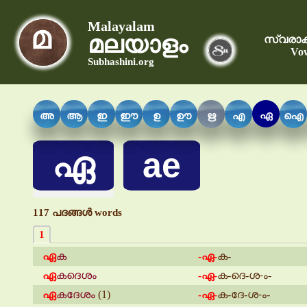
Malayalam
മലയാളം
സ്വരാക
Vow
Subhashini.org
ഏ
അ
ആ
ഇ
ഈ
ഉ
ഊ
ഋ
എ
ഐ
ഏ
ae
117 പദങ്ങള്‍ words
1
ഏ
ക
ക-
-ഏ-
ഏ
കദെശം
ക-ദെ-ശ-ം-
-ഏ-
ഏ
കദേശം
(1)
ക-ദേ-ശ-ം-
-ഏ-