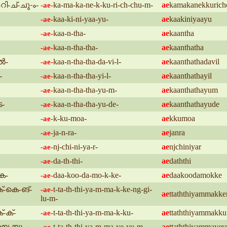
ി-ച്-ചു-ം-
ka-ma-ka-ne-k-ku-ri-ch-chu-m-
ae
kamakanekkuric
-ae-
kaa-ki-ni-yaa-yu-
ae
kaakiniyaayu
-ae-
kaa-n-tha-
ae
kaantha
-ae-
kaa-n-tha-tha-
ae
kaanthatha
-ae-
ൽ-
kaa-n-tha-tha-da-vi-l-
ae
kaanthathadavil
-ae-
-
kaa-n-tha-tha-yi-l-
ae
kaanthathayil
-ae-
kaa-n-tha-tha-yu-m-
ae
kaanthathayum
-ae-
െ-
kaa-n-tha-tha-yu-de-
ae
kaanthathayude
-ae-
k-ku-moa-
ae
kkumoa
-ae-
ja-n-ra-
ae
janra
-ae-
nj-chi-ni-ya-r-
ae
njchiniyar
-ae-
da-th-thi-
ae
daththi
-ae-
െ-
daa-koo-da-mo-k-ke-
ae
daakoodamokke
-ae-
ക്-കെ-ങ്-
t-ta-th-thi-ya-m-ma-k-ke-ng-gi-
-ae-
ae
ttaththiyammakk
lu-m-
്-ക്-
t-ta-th-thi-ya-m-ma-k-ku-
ae
ttaththiyammakku
-ae-
-യെ-യു-ം-
t-ta-th-thi-ya-m-ma-ye-yu-m-
ae
ttaththiyammaye