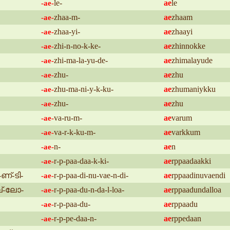
le-
ae
le
-ae-
zhaa-m-
ae
zhaam
-ae-
zhaa-yi-
ae
zhaayi
-ae-
zhi-n-no-k-ke-
ae
zhinnokke
-ae-
zhi-ma-la-yu-de-
ae
zhimalayude
-ae-
zhu-
ae
zhu
-ae-
zhu-ma-ni-y-k-ku-
ae
zhumaniykku
-ae-
zhu-
ae
zhu
-ae-
va-ru-m-
ae
varum
-ae-
va-r-k-ku-m-
ae
varkkum
-ae-
n-
ae
n
-ae-
r-p-paa-daa-k-ki-
ae
rppaadaakki
-ae-
ണ്-ടി-
r-p-paa-di-nu-vae-n-di-
ae
rppaadinuvaendi
-ae-
ല്-ലോ-
r-p-paa-du-n-da-l-loa-
ae
rppaadundalloa
-ae-
r-p-paa-du-
ae
rppaadu
-ae-
r-p-pe-daa-n-
ae
rppedaan
-ae-