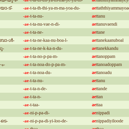
-ae-
യോ-ട്-
t-ta-th-thi-ya-m-ma-yoa-du-
ae
ttaththiyammayoa
-ae-
t-ta-nu-
ae
ttanu
-ae-
t-ta-nu-vae-n-di-
ae
ttanuvaendi
-ae-
t-ta-ne-
ae
ttane
-ae-
-ബോ-ൾ-
t-ta-ne-kaa-nu-boa-l-
ae
ttanekaanuboal
-ae-
ു-
t-ta-ne-k-ka-n-du-
ae
ttanekkandu
-ae-
t-ta-no-p-pa-m-
ae
ttanoppam
-ae-
-ം-
t-ta-noa-do-p-pa-m-
ae
ttanoadoppam
-ae-
t-ta-noa-du-
ae
ttanoadu
-ae-
t-ta-nu-
ae
ttanu
-ae-
t-ta-n-de-
ae
ttande
-ae-
t-ta-n-
ae
ttan
-ae-
t-taa-
ae
ttaa
-ae-
ni-p-pa-di-
ae
nippadi
-ae-
-ടെ-
ni-p-pa-di-yi-loo-de-
ae
nippadiyiloode
-ae-
thaa-
ae
thaa