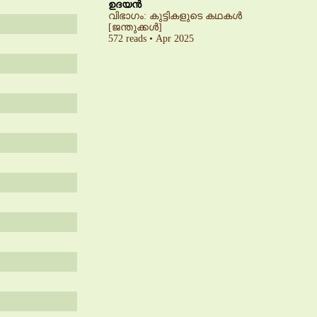
ഉദയൻ
വിഭാഗം: കുട്ടികളുടെ കഥകൾ
[ജന്തുക്കൾ]
572 reads • Apr 2025