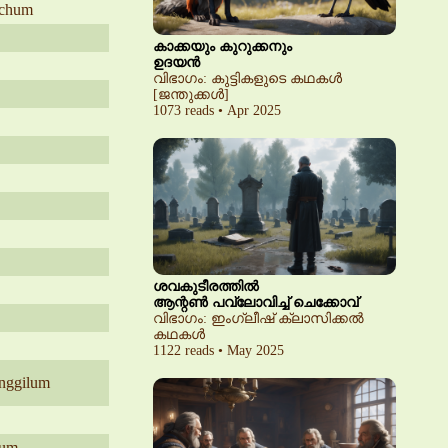
hchum
കാക്കയും കുറുക്കനും
ഉദയൻ
വിഭാഗം: കുട്ടികളുടെ കഥകൾ
[ജന്തുക്കൾ]
1073 reads • Apr 2025
ശവകുടീരത്തിൽ
ആന്റൺ പവ്‌ലോവിച്ച് ചെക്കോവ്
വിഭാഗം: ഇംഗ്ലീഷ് ക്ലാസിക്കൽ
കഥകൾ
1122 reads • May 2025
enggilum
yum