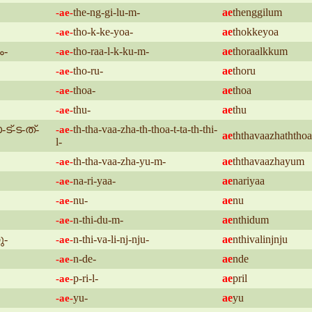
the-ng-gi-lu-m-
ae
thenggilum
-ae-
tho-k-ke-yoa-
ae
thokkeyoa
-ae-
ം-
tho-raa-l-k-ku-m-
ae
thoraalkkum
-ae-
tho-ru-
ae
thoru
-ae-
thoa-
ae
thoa
-ae-
thu-
ae
thu
-ae-
ട്-ട-ത്-
th-tha-vaa-zha-th-thoa-t-ta-th-thi-
-ae-
ae
ththavaazhaththoat
l-
th-tha-vaa-zha-yu-m-
ae
ththavaazhayum
-ae-
na-ri-yaa-
ae
nariyaa
-ae-
nu-
ae
nu
-ae-
n-thi-du-m-
ae
nthidum
-ae-
ു-
n-thi-va-li-nj-nju-
ae
nthivalinjnju
-ae-
n-de-
ae
nde
-ae-
p-ri-l-
ae
pril
-ae-
yu-
ae
yu
-ae-