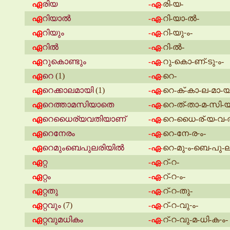
ഏ
രിയ
രി-യ-
-ഏ-
ഏ
റിയാൽ
റി-യാ-ൽ-
-ഏ-
ഏ
റിയും
റി-യു-ം-
-ഏ-
ഏ
റിൽ
റി-ൽ-
-ഏ-
ഏ
റുകൊണ്ടും
റു-കൊ-ണ്-ടു-ം-
-ഏ-
ഏ
റെ
(1)
റെ-
-ഏ-
ഏ
റെക്കാലമായി
(1)
റെ-ക്-കാ-ല-മാ-യ
-ഏ-
ഏ
റെത്താമസിയാതെ
റെ-ത്-താ-മ-സി-
-ഏ-
ഏ
റെധൈര്യവതിയാണ്
റെ-ധൈ-ര്-യ-വ-ത
-ഏ-
ഏ
റെനേരം
റെ-നേ-ര-ം-
-ഏ-
ഏ
റെമുംബെപുലരിയിൽ
റെ-മു-ം-ബെ-പു-ല
-ഏ-
ഏ
റ്റ
റ്-റ-
-ഏ-
ഏ
റ്റം
റ്-റ-ം-
-ഏ-
ഏ
റ്റതു
റ്-റ-തു-
-ഏ-
ഏ
റ്റവും
(7)
റ്-റ-വു-ം-
-ഏ-
ഏ
റ്റവുമധികം
റ്-റ-വു-മ-ധി-ക-ം-
-ഏ-