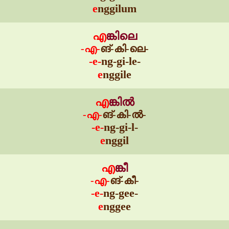
e
nggilum
എ
ങ്കിലെ
-എ-
ങ്-കി-ലെ-
-e-
ng-gi-le-
e
nggile
എ
ങ്കിൽ
-എ-
ങ്-കി-ൽ-
-e-
ng-gi-l-
e
nggil
എ
ങ്കീ
-എ-
ങ്-കീ-
-e-
ng-gee-
e
nggee