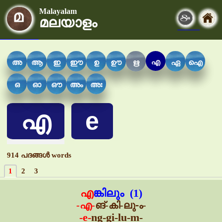
Malayalam
മലയാളം
എ
അ
ആ
ഇ
ഈ
ഉ
ഊ
ഋ
ഏ
ഐ
ഒ
ഓ
ഔ
അം
അഃ
എ
e
914 പദങ്ങള്‍ words
1
2
3
എ
ങ്കിലും (1)
-എ-
ങ്-കി-ലു-ം-
-e-
ng-gi-lu-m-