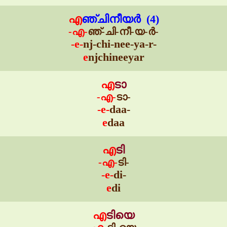
എ
ഞ്ചിനീയർ (4)
-എ-
ഞ്-ചി-നീ-യ-ർ-
-e-
nj-chi-nee-ya-r-
e
njchineeyar
എ
ടാ
-എ-
ടാ-
-e-
daa-
e
daa
എ
ടി
-എ-
ടി-
-e-
di-
e
di
എ
ടിയെ