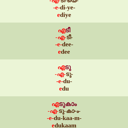
-എ-
ടി-യെ-
-e-
di-ye-
e
diye
എ
ടീ
-എ-
ടീ-
-e-
dee-
e
dee
എ
ടു
-എ-
ടു-
-e-
du-
e
du
എ
ടുകാം
-എ-
ടു-കാ-ം-
-e-
du-kaa-m-
e
dukaam