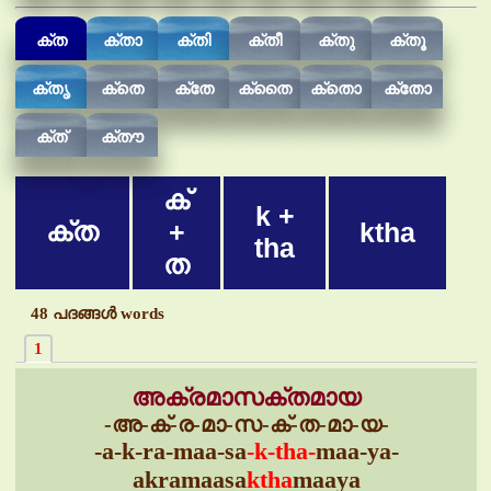
ക്ത
ക്താ
ക്തി
ക്തീ
ക്തു
ക്തൂ
ക്തൃ
ക്തെ
ക്തേ
ക്തൈ
ക്തൊ
ക്തോ
ക്ത്
ക്തൗ
ക്
k +
ക്ത
+
ktha
tha
ത
48 പദങ്ങള്‍ words
1
അക്രമാസക്തമായ
-അ-ക്-ര-മാ-സ-ക്-ത-മാ-യ-
-a-k-ra-maa-sa
-k-tha-
maa-ya-
akramaasa
ktha
maaya