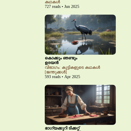
കഥകൾ
727 reads • Jun 2025
കൊക്കും ഞണ്ടും
ഉദയൻ
വിഭാഗം: കുട്ടികളുടെ കഥകൾ
[ജന്തുക്കൾ]
593 reads • Apr 2025
ഭാഗ്യക്കുറി ടിക്കറ്റ്