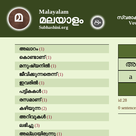
Malayalam
മലയാളം
സ്വരാക
Vow
Subhashini.org
അലാറം
(1)
കൊണ്ടാണ്
(1)
അ
മനുഷ്യനിൽ
(1)
ജീവിക്കുന്നതെന്ന്
(1)
a
ഇവരിൽ
(1)
പട്ടികകൾ
(1)
രസമാണ്
(1)
id:28
കഴിയുന്ന
0 sentence
(2)
അറിവുകൾ
(1)
ലഭിച്ചു
(3)
അല്ലായിരുന്നു
(1)