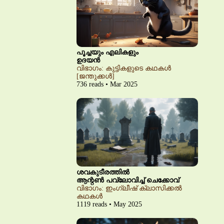
പൂച്ചയും എലികളും
ഉദയൻ
വിഭാഗം: കുട്ടികളുടെ കഥകൾ
[ജന്തുക്കൾ]
736 reads • Mar 2025
ശവകുടീരത്തിൽ
ആന്റൺ പവ്‌ലോവിച്ച് ചെക്കോവ്
വിഭാഗം: ഇംഗ്ലീഷ് ക്ലാസിക്കൽ
കഥകൾ
1119 reads • May 2025