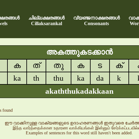
്ഷരങ്ങൾ
ചില്ലക്ഷരങ്ങൾ
വ്യഞ്ജനാക്ഷരങ്ങൾ
വാക്
els
Cillaksarankal
Consonants
Wor
അകത്തുകടക്കാൻ
ക
ത്
തു
ക
ട
ക്
ka
th
thu
ka
da
k
akaththukadakkaan
s found
ഈ വാക്കിനുള്ള വാക്യങ്ങളുടെ ഉദാഹരണങ്ങൾ ഇതുവരെ ചേർത്തിട്
இந்த வார்த்தைக்கான உதாரண வாக்கியங்கள் இன்னும் சேர்க்கப்படவில
Examples of sentences for this word still haven't been added.