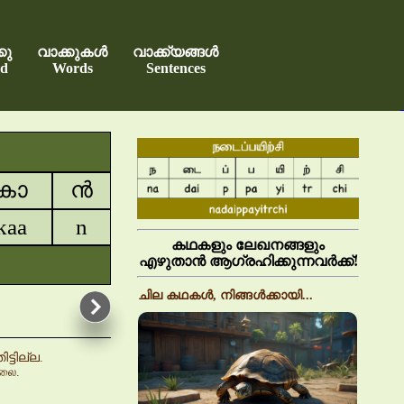
കു
വാക്കുകൾ
വാക്ക്യങ്ങൾ
d
Words
Sentences
കാ
ൻ
kaa
n
കഥകളും ലേഖനങ്ങളും
എഴുതാൻ ആഗ്രഹിക്കുന്നവർക്ക്!
ചില കഥകൾ, നിങ്ങൾക്കായി...
ടില്ല.
்லை.