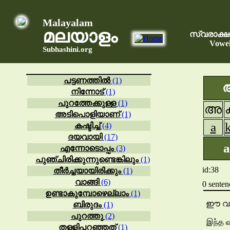
Malayalam
മലയാളം
സ്വരാക്ഷ
Vowel
Subhashini.org
പട്ടണത്തിൽ
(1)
നിന്നോട്
(1)
പുറത്തേക്കുള്ള
(1)
അ
അടിപൊളിയാണ്
(1)
a
കഷ്ടിച്ച്
(4)
ദയവായി
(17)
a
എന്നോടൊപ്പം
(3)
പുഞ്ചിരിക്കുന്നുണ്ടെങ്കിലും
(1)
id:38
തീർച്ചയായിരിക്കും
(1)
വാങ്ങി
(6)
0 senten
ഉണ്ടാകുമ്പോഴെല്ലാം
(1)
ഈ വാ
ബിരുദം
(1)
പുറത്തു
(2)
இந்த 
തള്ളിപ്പറഞ്ഞത്
(1)