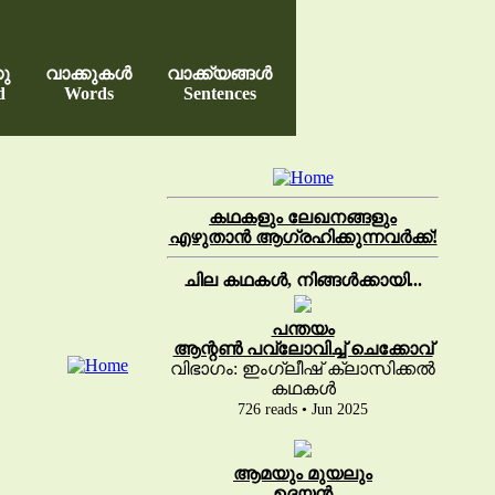
കു
വാക്കുകൾ
വാക്ക്യങ്ങൾ
d
Words
Sentences
കഥകളും ലേഖനങ്ങളും
എഴുതാൻ ആഗ്രഹിക്കുന്നവർക്ക്!
ചില കഥകൾ, നിങ്ങൾക്കായി...
പന്തയം
ആന്റൺ പവ്‌ലോവിച്ച് ചെക്കോവ്
വിഭാഗം: ഇംഗ്ലീഷ് ക്ലാസിക്കൽ
കഥകൾ
726 reads • Jun 2025
ആമയും മുയലും
ഉദയൻ