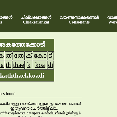
രങ്ങൾ
ചില്ലക്ഷരങ്ങൾ
വ്യഞ്ജനാക്ഷരങ്ങൾ
വാക്
s
Cillaksarankal
Consonants
Wor
അകത്തേക്കോടി
ക
ത്
തേ
ക്
കോ
ടി
ka
th
thae
k
koa
di
kaththaekkoadi
ces found
ക്കിനുള്ള വാക്യങ്ങളുടെ ഉദാഹരണങ്ങൾ
ഇതുവരെ ചേർത്തിട്ടില്ല.
வார்த்தைக்கான உதாரண வாக்கியங்கள் இன்னும்