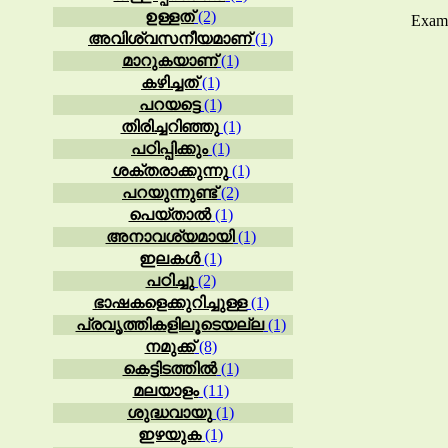
ഉള്ളത്
(2)
Exampl
അവിശ്വസനീയമാണ്
(1)
മാറുകയാണ്
(1)
കഴിച്ചത്
(1)
പറയട്ടെ
(1)
തിരിച്ചറിഞ്ഞു
(1)
പഠിപ്പിക്കും
(1)
ശക്തരാക്കുന്നു
(1)
പറയുന്നുണ്ട്
(2)
പെയ്താൽ
(1)
അനാവശ്യമായി
(1)
ഇലകൾ
(1)
പഠിച്ചു
(2)
ഭാഷകളെക്കുറിച്ചുള്ള
(1)
പ്രവൃത്തികളിലൂടെയല്ല
(1)
നമുക്ക്
(8)
കെട്ടിടത്തിൽ
(1)
മലയാളം
(11)
ശുദ്ധവായു
(1)
ഇഴയുക
(1)