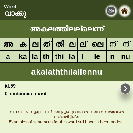
Word
വാക്കു
അകലത്തിലല്ലെന്ന്
അ
ക
ല
ത്
തി
ല
ല്
ലെ
ന്
ന്
a
ka
la
th
thi
la
l
le
n
nu
akalaththilallennu
id:59
0 sentences found
ഈ വാക്കിനുള്ള വാക്യങ്ങളുടെ ഉദാഹരണങ്ങൾ ഇതുവരെ
ചേർത്തിട്ടില്ല.
Examples of sentences for this word still haven't been added.