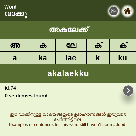
Word
വാക്കു
അകലേക്ക്
അ
ക
ലേ
ക്
ക്
a
ka
lae
k
ku
akalaekku
id:74
0 sentences found
ഈ വാക്കിനുള്ള വാക്യങ്ങളുടെ ഉദാഹരണങ്ങൾ ഇതുവരെ
ചേർത്തിട്ടില്ല.
Examples of sentences for this word still haven't been added.