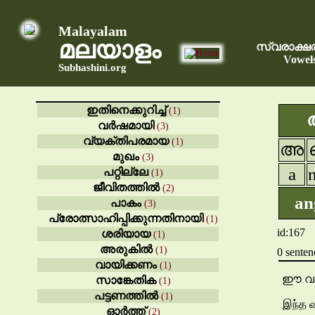
Malayalam
മലയാളം
സ്വരാക്ഷ
Vowel
Subhashini.org
ഇതിനെക്കുറിച്ച്
(1)
അ
വർഷമായി
(3)
വ്യക്തിപരമായ
(1)
അ
മുഖം
(3)
a
പറ്റില്ലേ
(1)
ജീവിതത്തിൽ
(2)
an
പാകം
(3)
പ്രോത്സാഹിപ്പിക്കുന്നതിനായി
(1)
id:167
ശരിയായ
(1)
അരുകിൽ
(1)
0 senten
വായിക്കണം
(1)
ഈ വാ
സാങ്കേതിക
(1)
പട്ടണത്തിൽ
(1)
இந்த 
ഓർത്ത്
(2)