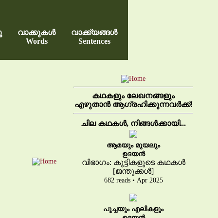
ു
വാക്കുകൾ
വാക്ക്യങ്ങൾ
Words
Sentences
കഥകളും ലേഖനങ്ങളും
എഴുതാൻ ആഗ്രഹിക്കുന്നവർക്ക്!
ചില കഥകൾ, നിങ്ങൾക്കായി...
ആമയും മുയലും
ഉദയൻ
വിഭാഗം: കുട്ടികളുടെ കഥകൾ
[ജന്തുക്കൾ]
682 reads • Apr 2025
പൂച്ചയും എലികളും
ഉദയൻ