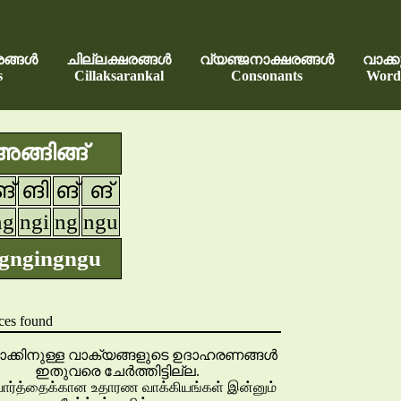
രങ്ങൾ
ചില്ലക്ഷരങ്ങൾ
വ്യഞ്ജനാക്ഷരങ്ങൾ
വാക്ക
s
Cillaksarankal
Consonants
Word
ങ്ങിങ്ങ്
ങ്
ങി
ങ്
ങ്
ng
ngi
ng
ngu
gngingngu
ces found
ക്കിനുള്ള വാക്യങ്ങളുടെ ഉദാഹരണങ്ങൾ
ഇതുവരെ ചേർത്തിട്ടില്ല.
வார்த்தைக்கான உதாரண வாக்கியங்கள் இன்னும்