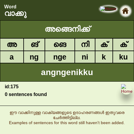
Word
വാക്കു
അങ്ങെനിക്ക്
അ
ങ്
ങെ
നി
ക്
ക്
a
ng
nge
ni
k
ku
angngenikku
id:175
0 sentences found
ഈ വാക്കിനുള്ള വാക്യങ്ങളുടെ ഉദാഹരണങ്ങൾ ഇതുവരെ
ചേർത്തിട്ടില്ല.
Examples of sentences for this word still haven't been added.